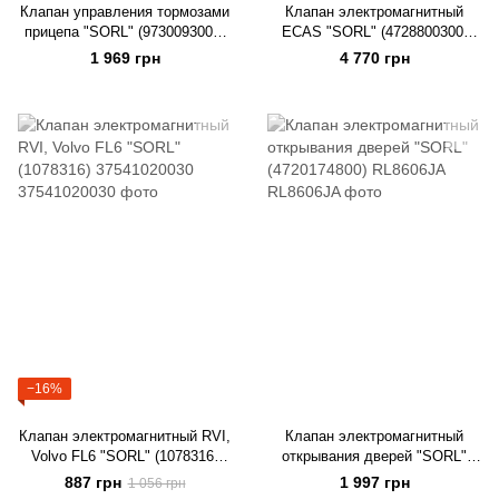
Клапан управления тормозами
Клапан электромагнитный
прицепа "SORL" (9730093000)
ECAS "SORL" (4728800300)
RL3522FA
RL3754EC307
1 969 грн
4 770 грн
−16%
Клапан электромагнитный RVI,
Клапан электромагнитный
Volvo FL6 "SORL" (1078316)
открывания дверей "SORL"
37541020030
(4720174800) RL8606JA
887 грн
1 997 грн
1 056 грн