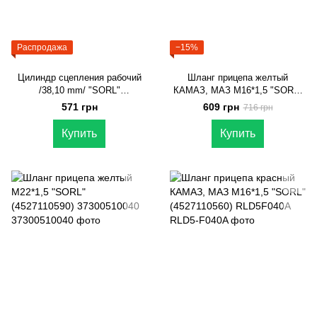
Распродажа
−15%
Цилиндр сцепления рабочий
Шланг прицепа желтый
/38,10 mm/ "SORL"
КАМАЗ, МАЗ М16*1,5 "SORL"
(16093820040) Эталон, ТАТА
(4527110570) RLD5F040B
571 грн
609 грн
716 грн
613, БАЗ А079
Купить
Купить