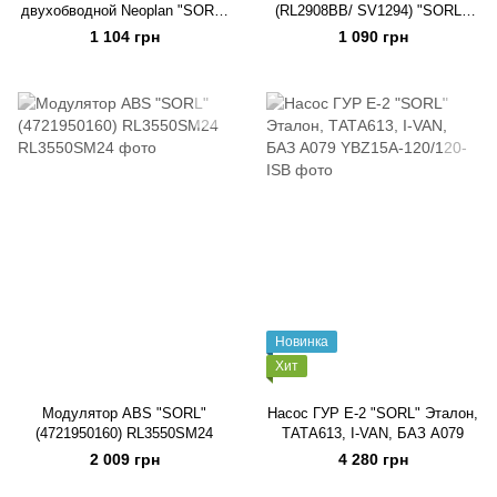
двухобводной Neoplan "SORL"
(RL2908BB/ SV1294) "SORL",
(SV1295) RL2908CA
Богдан
1 104 грн
1 090 грн
Новинка
Хит
Модулятор ABS "SORL"
Насос ГУР Е-2 "SORL" Эталон,
(4721950160) RL3550SM24
ТАТА613, I-VAN, БАЗ А079
2 009 грн
4 280 грн