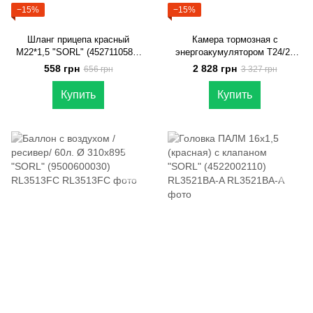
−15%
−15%
Шланг прицепа красный
Камера тормозная с
M22*1,5 "SORL" (4527110580)
энергоакумулятором Т24/24
37300510030
КАМАЗ, МАЗ, КрАЗ, ТАТА
558 грн
2 828 грн
656 грн
3 327 грн
1618 VOSS "SORL"
(35309020390)
Купить
Купить