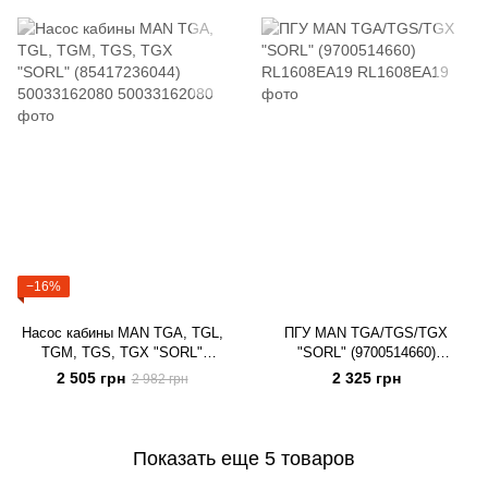
−16%
Насос кабины MAN TGA, TGL,
ПГУ MAN TGA/TGS/TGX
TGM, TGS, TGX "SORL"
"SORL" (9700514660)
(85417236044) 50033162080
RL1608EA19
2 505 грн
2 325 грн
2 982 грн
Показать еще 5 товаров