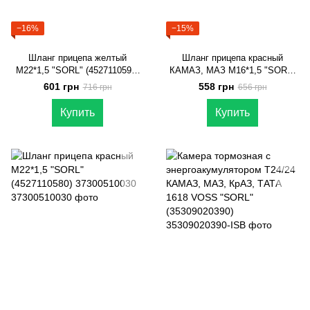
−16%
−15%
Шланг прицепа желтый
Шланг прицепа красный
М22*1,5 "SORL" (4527110590)
КАМАЗ, МАЗ M16*1,5 "SORL"
37300510040
(4527110560) RLD5F040A
601 грн
558 грн
716 грн
656 грн
Купить
Купить