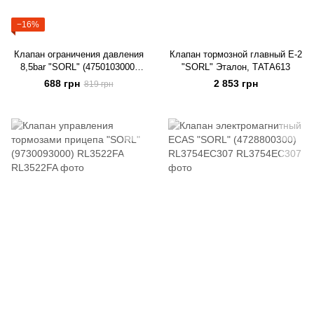
−16%
Клапан ограничения давления
Клапан тормозной главный Е-2
8,5bar "SORL" (4750103000)
"SORL" Эталон, ТАТА613
RL3512MA17 MAN L/M/F 2000,
688 грн
2 853 грн
819 грн
TGL/TGM, TGA/TGS/TGX