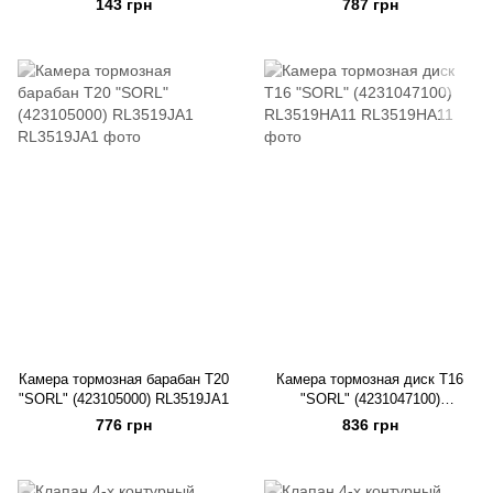
143 грн
787 грн
Камера тормозная барабан Т20
Камера тормозная диск Т16
"SORL" (423105000) RL3519JA1
"SORL" (4231047100)
RL3519HA11
776 грн
836 грн