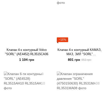
−16%
Клапан 4-х контурный Volvo
Клапан 4-х контурный КАМАЗ,
"SORL" (AE4452) RL3515CA06
МАЗ, ЗИЛ "SORL"
(100351551010) 35150030360
1 104 грн
801 грн
953 грн