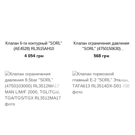
Клапан 6-ти контурный "SORL"
Клапан ограничения давления
(AE4528) RL3515AH10
"SORL" (4750150630)
RL3531MA08
4 054 грн
568 грн