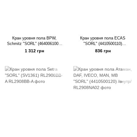
Кран уровня пола BPW,
Кран уровня пола ECAS
Schmitz "SORL" (4640061000)
"SORL" (4410500110)
29080010270
RL2908NA01
1 312 грн
836 грн