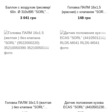
Баллон с воздухом /ресивер/
Головка ПАЛМ 16х1,5
60л. Ø 310x895 "SORL"
(красная) с клапаном "SORL"
(9500600030) RL3513FC
(4522002110) RL3521BA-A
3 041 грн
148 грн
Головка ПАЛМ 16х1.5 (желтая
Датчик положения кузова
) без клапана "SORL"
ECAS "SORL" (4410501230)
(9522000220) 35210050390
RLD5-M041