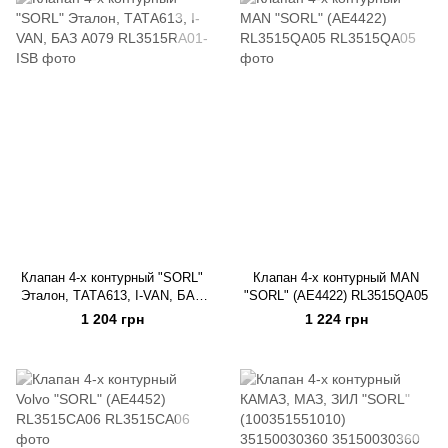
Клапан 4-х контурный "SORL"
Клапан 4-х контурный MAN
Эталон, ТАТА613, I-VAN, БАЗ
"SORL" (AE4422) RL3515QA05
А079
1 204 грн
1 224 грн