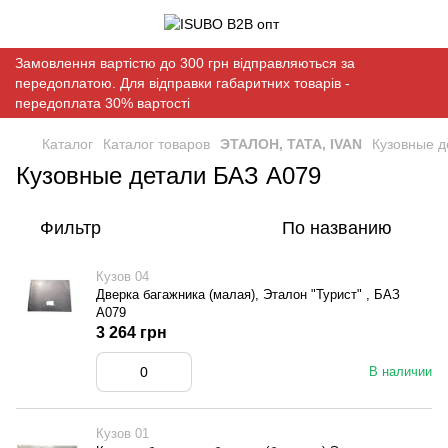
Замовлення вартістю до 300 грн відправляються за
передоплатою. Для відправки габаритних товарів -
передоплата 30% вартості
Каталог
Каталог товаров
ЭТАЛОН, ТАТА, IVAN
Кузовные д
Кузовные детали БАЗ А079
Фильтр
По названию
Кузов 04
Дверка багажника (малая), Эталон "Турист" , БАЗ
А079
3 264 грн
В наличии
Кузов 01