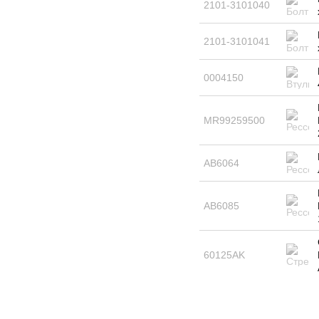
2101-3101040
2101-3101041
0004150
MR99259500
AB6064
AB6085
60125AK