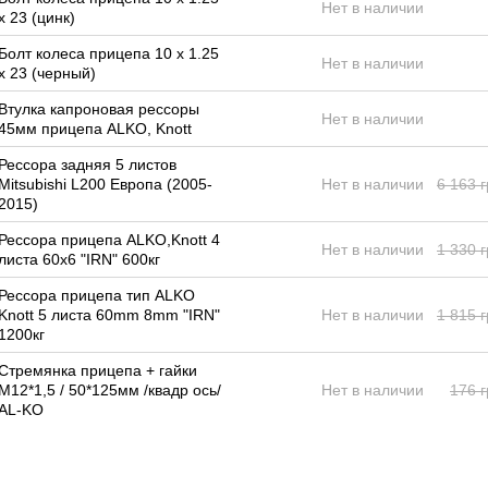
Нет в наличии
х 23 (цинк)
Болт колеса прицепа 10 х 1.25
Нет в наличии
х 23 (черный)
Втулка капроновая рессоры
Нет в наличии
45мм прицепа ALKO, Knott
Рессора задняя 5 листов
Mitsubishi L200 Европа (2005-
Нет в наличии
6 163 
2015)
Рессора прицепа ALKO,Knott 4
Нет в наличии
1 330 
листа 60х6 "IRN" 600кг
Рессора прицепа тип ALKO
Knott 5 листа 60mm 8mm "IRN"
Нет в наличии
1 815 
1200кг
Стремянка прицепа + гайки
М12*1,5 / 50*125мм /квадр ось/
Нет в наличии
176 г
AL-KO