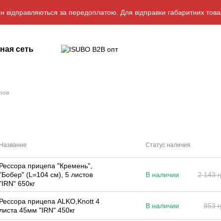
н відправляються за передоплатою. Для відправки габаритних това
ная сеть
епов
Название
Статус наличия
Рессора прицепа "Кремень",
"Бобер" (L=104 см), 5 листов
В наличии
2 143 
"IRN" 650кг
Рессора прицепа ALKO,Knott 4
В наличии
853 г
листа 45мм "IRN" 450кг