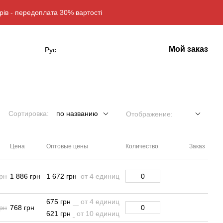
рів - передоплата 30% вартості
Мой заказ
Рус
Сортировка:
по названию
Отображение:
Цена
Оптовые цены
Количество
Заказ
грн
1 886 грн
1 672 грн
от 4 единиц
675 грн
от 4 единиц
рн
768 грн
621 грн
от 10 единиц