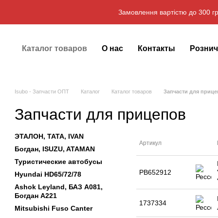
Перейти к основному контенту
Замовлення вартістю до 300 гр
Каталог товаров
О нас
Контакты
Рознич
Isubo - Запчасти ОПТ
Каталог
Каталог товаров
Запчасти для приц
Запчасти для прицепов
ЭТАЛОН, ТАТА, IVAN
Артикул
Богдан, ISUZU, ATAMAN
Туристические автобусы
PB652912
Hyundai HD65/72/78
Ashok Leyland, БАЗ А081,
Богдан А221
1737334
Mitsubishi Fuso Canter