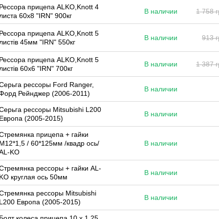
Рессора прицепа ALKO,Knott 4
В наличии
1 758 
листа 60х8 "IRN" 900кг
Рессора прицепа ALKO,Knott 5
В наличии
913 г
листів 45мм "IRN" 550кг
Рессора прицепа ALKO,Knott 5
В наличии
1 387 
листів 60х6 "IRN" 700кг
Серьга рессоры Ford Ranger,
В наличии
Форд Рейнджер (2006-2011)
Серьга рессоры Mitsubishi L200
В наличии
Европа (2005-2015)
Стремянка прицепа + гайки
М12*1,5 / 60*125мм /квадр ось/
В наличии
AL-KO
Стремянка рессоры + гайки AL-
В наличии
KO круглая ось 50мм
Стремянка рессоры Mitsubishi
В наличии
L200 Европа (2005-2015)
Болт колеса прицепа 10 х 1.25