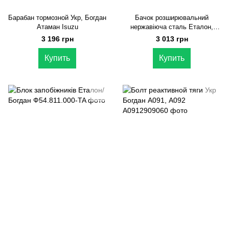
Барабан тормозной Укр, Богдан
Бачок розширювальний
Атаман Isuzu
нержавіюча сталь Еталон,
ТАТА 613
3 196 грн
3 013 грн
Купить
Купить