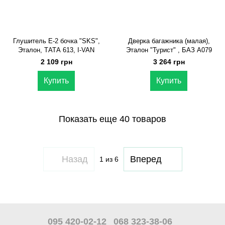
Глушитель Е-2 бочка "SKS",
Дверка багажника (малая),
Эталон, ТАТА 613, I-VAN
Эталон "Турист" , БАЗ А079
2 109 грн
3 264 грн
Купить
Купить
Показать еще 40 товаров
Назад
Вперед
1
из 6
095 420-02-12
068 323-38-06