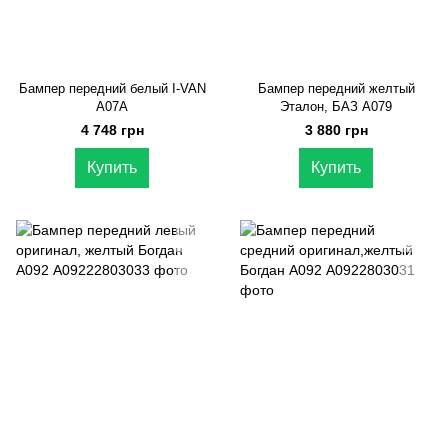
Бампер передний белый I-VAN
Бампер передний желтый
А07А
Эталон, БАЗ А079
4 748 грн
3 880 грн
Купить
Купить