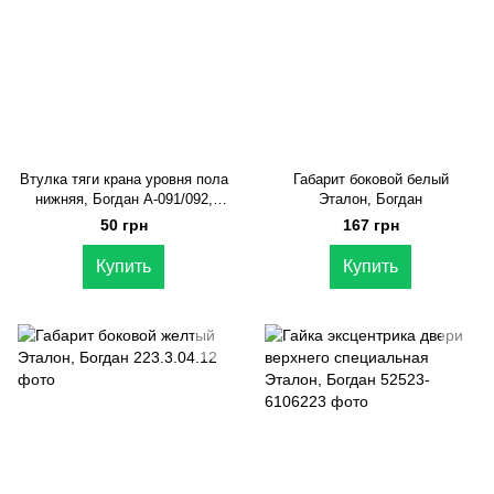
Втулка тяги крана уровня пола
Габарит боковой белый
нижняя, Богдан А-091/092,
Эталон, Богдан
Ataman
50 грн
167 грн
Купить
Купить