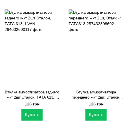
Втулка аммортизатора заднего
Втулка аммортизатора
к-кт 2шт Эталон, ТАТА 613, I-
переднего к-кт 2шт, Эталон/
VAN
ТАТА613
126 грн
126 грн
Купить
Купить