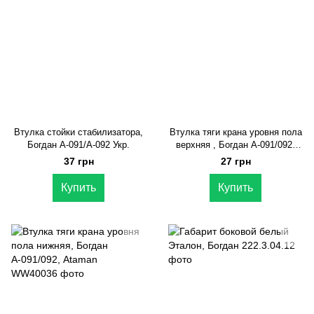
Втулка стойки стабилизатора,
Втулка тяги крана уровня пола
Богдан А-091/А-092 Укр.
верхняя , Богдан А-091/092,
Ataman
37 грн
27 грн
Купить
Купить