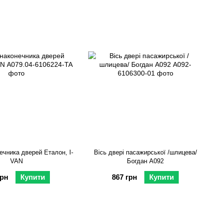
ечника дверей Еталон, I-
Вісь двері пасажирської /шлицева/
VAN
Богдан А092
грн
Купити
867 грн
Купити