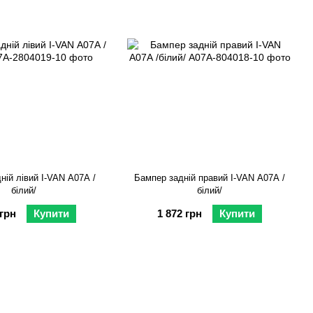
ній лівий I-VAN А07А /
Бампер задній правий I-VAN А07А /
білий/
білий/
 грн
Купити
1 872 грн
Купити