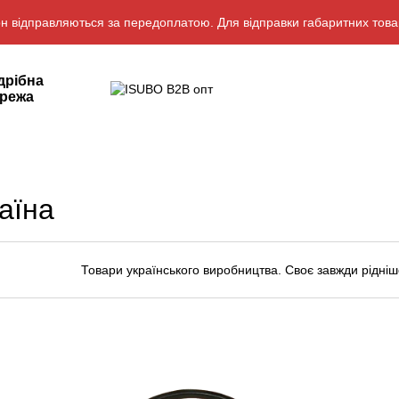
н відправляються за передоплатою. Для відправки габаритних това
дрібна
режа
аїна
Товари українського виробництва. Своє завжди рідніш