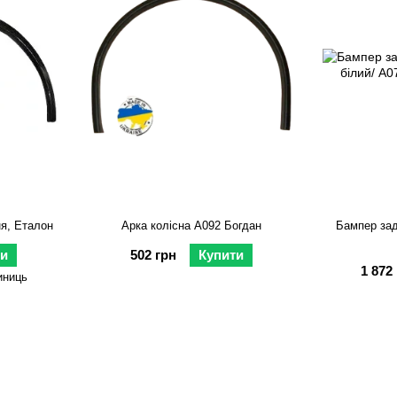
я, Еталон
Арка колісна А092 Богдан
Бампер зад
ти
502 грн
Купити
1 872
иниць