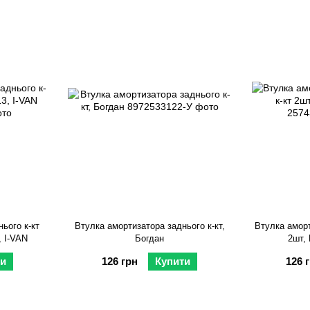
ього к-кт
Втулка амортизатора заднього к-кт,
Втулка аморт
 I-VAN
Богдан
2шт,
ти
126 грн
Купити
126 