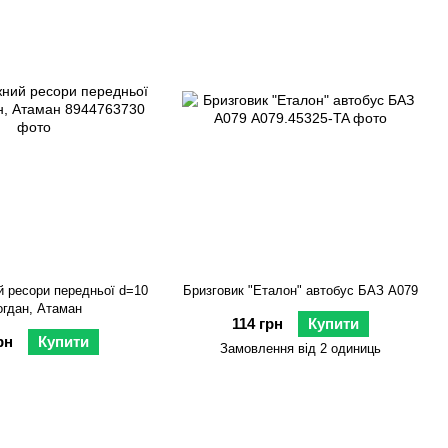
й ресори передньої d=10
Бризговик "Еталон" автобус БАЗ А079
огдан, Атаман
114 грн
Купити
рн
Купити
Замовлення від 2 одиниць