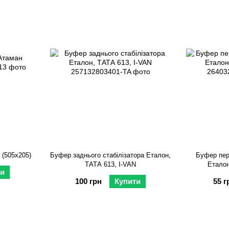
 (505х205)
Буфер заднього стабілізатора Еталон,
Буфер пер
ТАТА 613, I-VAN
Еталон
и
100 грн
Купити
55 г