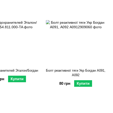
анителей Эталон/Богдан
Болт реактивної тяги Укр Богдан А091,
А092
грн
Купити
80 грн
Купити