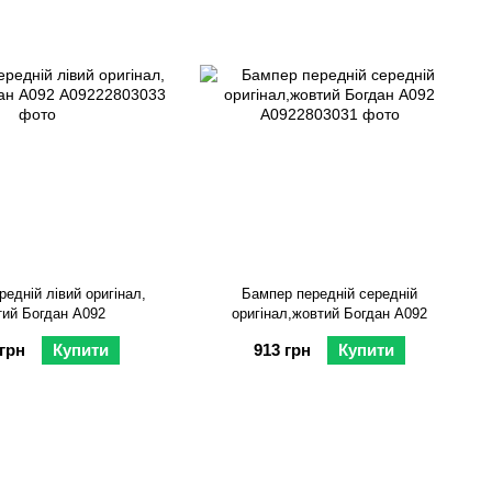
едній лівий оригінал,
Бампер передній середній
ий Богдан А092
оригінал,жовтий Богдан А092
 грн
Купити
913 грн
Купити