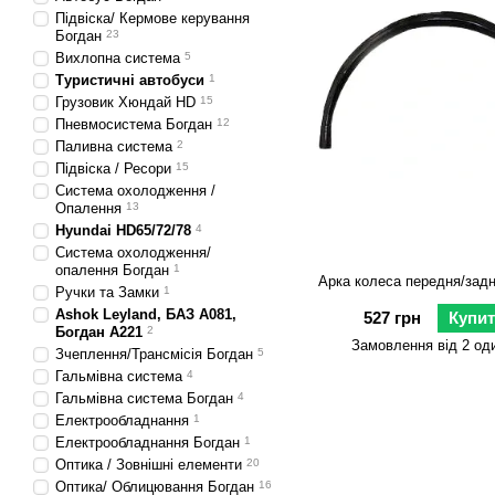
Підвіска/ Кермове керування
Богдан
23
Вихлопна система
5
Туристичні автобуси
1
Грузовик Хюндай HD
15
Пневмосистема Богдан
12
Паливна система
2
Підвіска / Ресори
15
Система охолодження /
Опалення
13
Hyundai HD65/72/78
4
Система охолодження/
опалення Богдан
1
Арка колеса передня/задн
Ручки та Замки
1
Ashok Leyland, БАЗ А081,
527 грн
Купи
Богдан А221
2
Замовлення від 2 од
Зчеплення/Трансмісія Богдан
5
Гальмівна система
4
Гальмівна система Богдан
4
Електрообладнання
1
Електрообладнання Богдан
1
Оптика / Зовнішні елементи
20
Оптика/ Облицювання Богдан
16