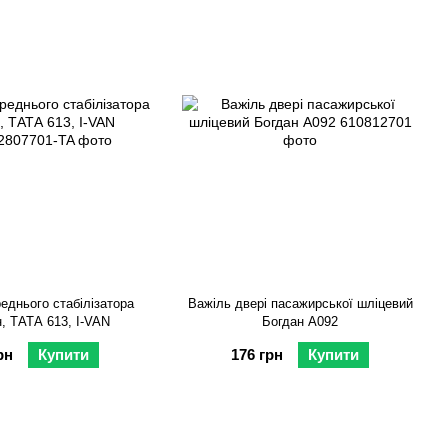
еднього стабілізатора
Важіль двері пасажирської шліцевий
, ТАТА 613, I-VAN
Богдан А092
рн
Купити
176 грн
Купити