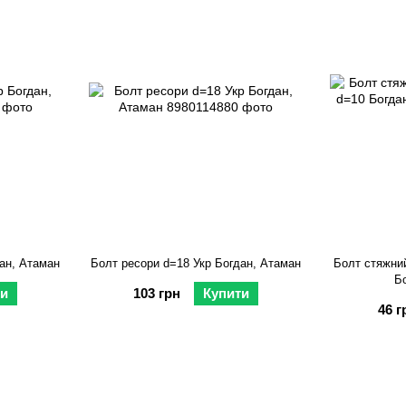
ан, Атаман
Болт ресори d=18 Укр Богдан, Атаман
Болт стяжни
Б
ти
103 грн
Купити
46 г