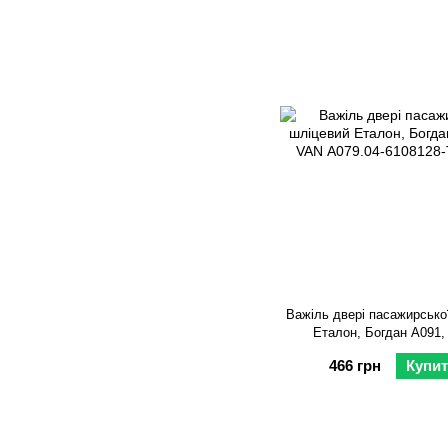
Важіль двері пасажирсько
Еталон, Богдан А091,
466 грн
Купи