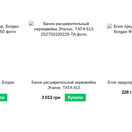
, Богдан
Бачок расширительный нержавейка
Блок предохр
Эталон, ТАТА 613
226 
ти
3 013 грн
Купити