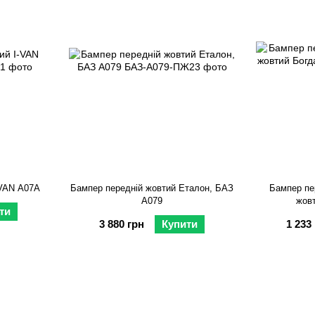
-VAN А07А
Бампер передній жовтий Еталон, БАЗ
Бампер пер
А079
жовт
ти
3 880 грн
Купити
1 233