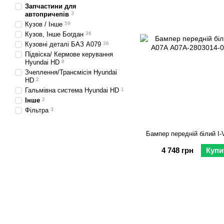
Запчастини для
автопричепів
3
Кузов / Інше
59
Кузов, Інше Богдан
36
Кузовні деталі БАЗ А079
36
Підвіска/ Кермове керування
Hyundai HD
8
Зчеплення/Трансмісія Hyundai
HD
2
Гальмівна система Hyundai HD
1
Інше
2
Фільтра
3
Бампер передній білий I
4 748 грн
Купи