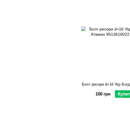
Болт ресори d=16 Укр Богд
100 грн
Купи