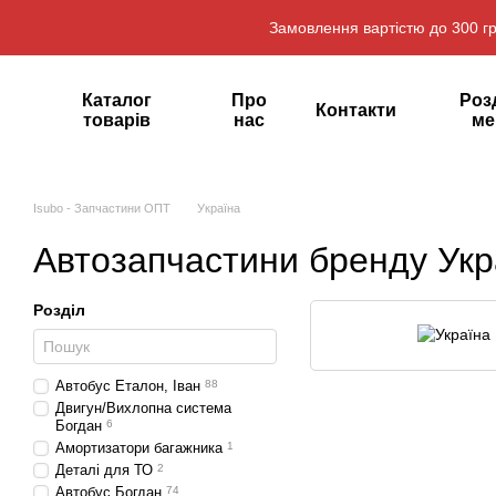
Перейти до основного контенту
Замовлення вартістю до 300 гр
Каталог
Про
Роз
Контакти
товарів
нас
ме
Isubo - Запчастини ОПТ
Україна
Автозапчастини бренду Укр
Розділ
Автобус Еталон, Іван
88
Двигун/Вихлопна система
Богдан
6
Амортизатори багажника
1
Деталі для ТО
2
Автобус Богдан
74