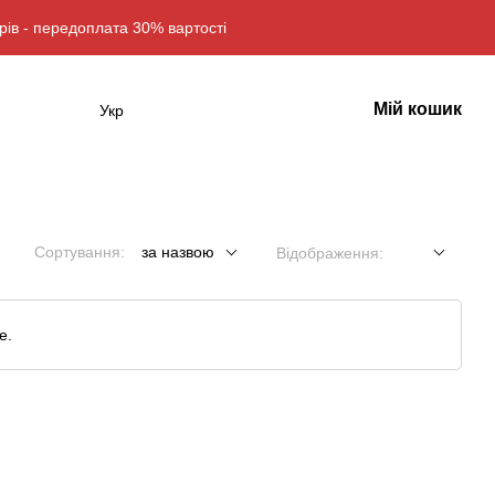
рів - передоплата 30% вартості
Мій кошик
Укр
Сортування:
за назвою
Відображення:
е.