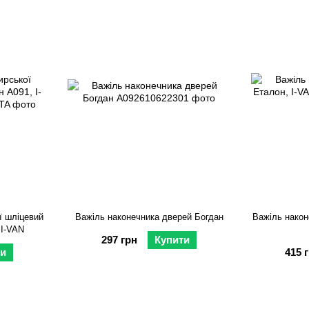
ї шліцевий
Важіль наконечника дверей Богдан
Важіль након
 I-VAN
297 грн
Купити
ти
415 