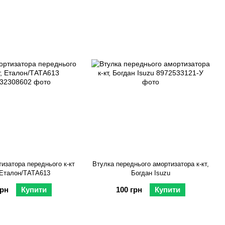
изатора переднього к-кт
Втулка переднього амортизатора к-кт,
 Еталон/ТАТА613
Богдан Isuzu
грн
Купити
100 грн
Купити