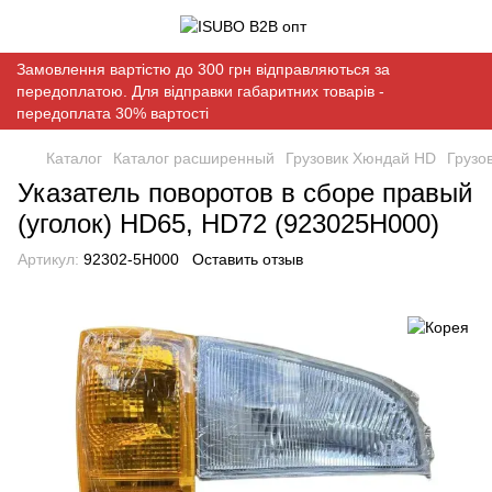
Замовлення вартістю до 300 грн відправляються за
передоплатою. Для відправки габаритних товарів -
передоплата 30% вартості
Каталог
Каталог расширенный
Грузовик Хюндай HD
Грузо
Указатель поворотов в сборе правый
(уголок) HD65, HD72 (923025H000)
Артикул:
92302-5H000
Оставить отзыв