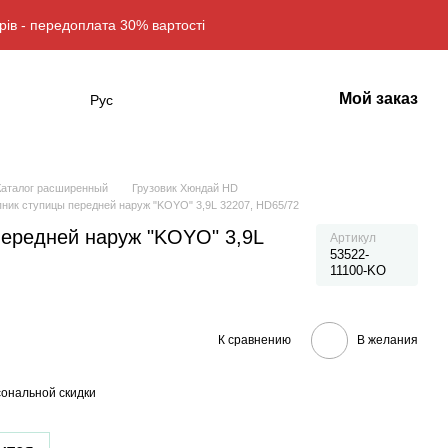
рів - передоплата 30% вартості
Мой заказ
Рус
Каталог расширенный
Грузовик Хюндай HD
ник ступицы передней наруж "KOYO" 3,9L 32207, HD65/72
ередней наруж "KOYO" 3,9L
Артикул
53522-
11100-KO
К сравнению
В желания
ональной скидки