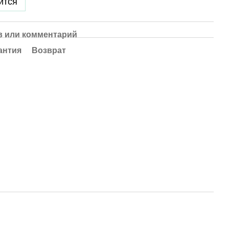
ится
 или комментарий
антия
Возврат