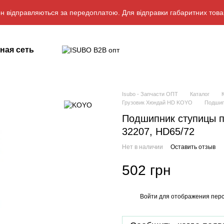
н відправляються за передоплатою. Для відправки габаритних това
ная сеть
Isubo - Запчасти ОПТ
Каталог
Грузовик Хюндай HD KOYO
Подшип
Подшипник ступицы п
32207, HD65/72
Нет в наличии
Оставить отзыв
502 грн
Войти
для отображения перс
%