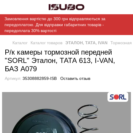
Замовлення вартістю до 300 грн відправляються за
передоплатою. Для відправки габаритних товарів -
передоплата 30% вартості
Каталог
Каталог товаров
ЭТАЛОН, ТАТА, IVAN
Тормозная
Р/к камеры тормозной передней
"SORL" Эталон, ТАТА 613, I-VAN,
БАЗ А079
Артикул:
35308882859-ISB
Оставить отзыв