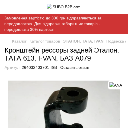
Замовлення вартістю до 300 грн відправляються за
передоплатою. Для відправки габаритних товарів -
передоплата 30% вартості
Каталог
Каталог товаров
ЭТАЛОН, ТАТА, IVAN
Подвеска /
Кронштейн рессоры задней Эталон,
ТАТА 613, I-VAN, БАЗ А079
Артикул:
264032403701-ISB
Оставить отзыв