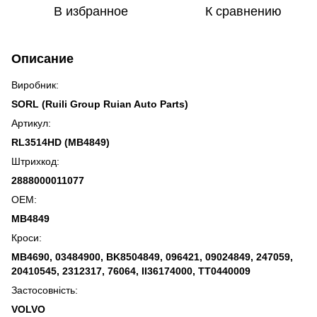
В избранное
К сравнению
Описание
Виробник:
SORL (Ruili Group Ruian Auto Parts)
Артикул:
RL3514HD (MB4849)
Штрихкод:
2888000011077
OEM:
MB4849
Кроси:
MB4690, 03484900, BK8504849, 096421, 09024849, 247059,
20410545, 2312317, 76064, II36174000, TT0440009
Застосовність:
VOLVO