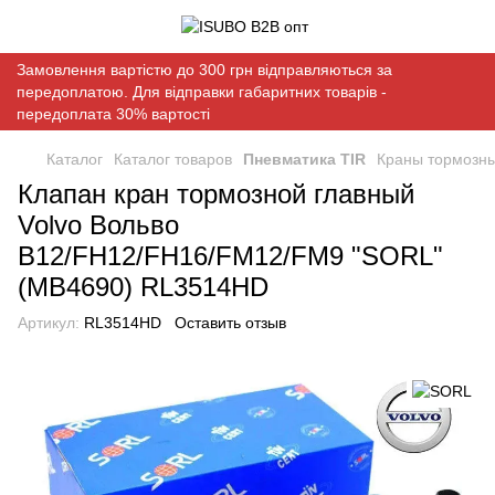
Замовлення вартістю до 300 грн відправляються за
передоплатою. Для відправки габаритних товарів -
передоплата 30% вартості
Каталог
Каталог товаров
Пневматика TIR
Краны тормозн
Клапан кран тормозной главный
Volvo Вольво
B12/FH12/FH16/FM12/FM9 "SORL"
(MB4690) RL3514HD
Артикул:
RL3514HD
Оставить отзыв