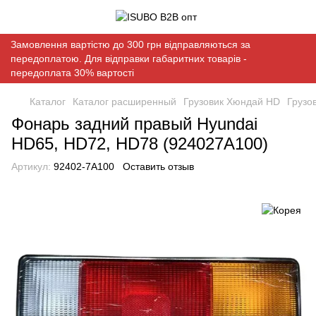
Замовлення вартістю до 300 грн відправляються за
передоплатою. Для відправки габаритних товарів -
передоплата 30% вартості
Каталог
Каталог расширенный
Грузовик Хюндай HD
Грузо
Фонарь задний правый Hyundai
HD65, HD72, HD78 (924027A100)
Артикул:
92402-7A100
Оставить отзыв