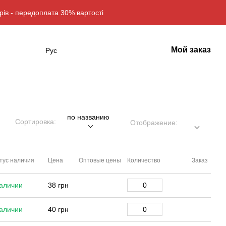
рів - передоплата 30% вартості
Мой заказ
Рус
по названию
Сортировка:
Отображение:
тус наличия
Цена
Оптовые цены
Количество
Заказ
аличии
38 грн
аличии
40 грн