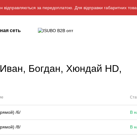
н відправляються за передоплатою. Для відправки габаритних това
ная сеть
 Иван, Богдан, Хюндай HD,
ие
Ста
рямой) /6/
В н
рямой) /8/
В н