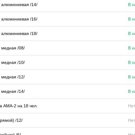
 алюминиевая /14/
В н
 алюминиевая /16/
В н
 алюминиевая /18/
В н
медная /08/
В н
медная /10/
В н
медная /12/
В н
медная /14/
В н
а АМА-2 на 18 чел.
Нет
рямой) /12/
Нет
ройник) /6/
Нет