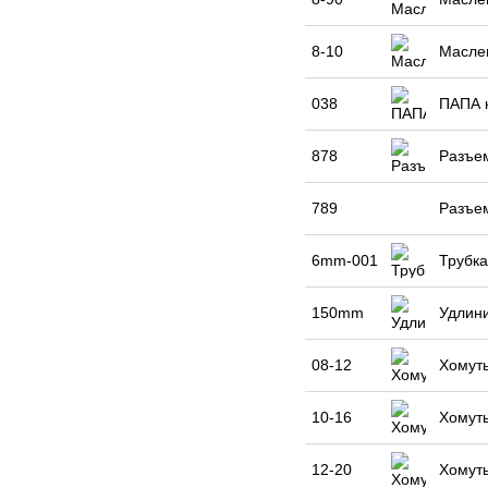
8-10
Маслен
038
ПАПА 
878
Разъем
789
Разъе
6mm-001
Трубка
150mm
Удлини
08-12
Хомуты
10-16
Хомуты
12-20
Хомуты