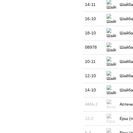
14-11
Шайба
16-10
Шайба
18-10
Шайба
08978
Шайба 
10-11
Шайба 
12-10
Шайба 
14-10
Шайба 
АМА-2
Аптечк
12-2
Ерш (п
6-3
Ерш (т