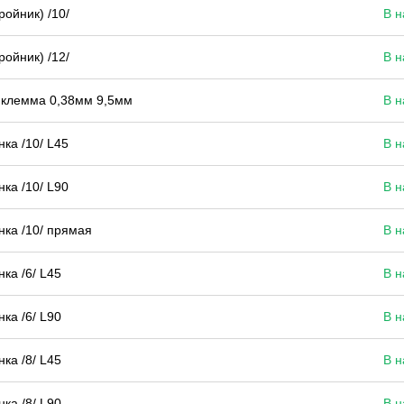
ройник) /10/
В н
ройник) /12/
В н
клемма 0,38мм 9,5мм
В н
ка /10/ L45
В н
ка /10/ L90
В н
ка /10/ прямая
В н
ка /6/ L45
В н
ка /6/ L90
В н
ка /8/ L45
В н
ка /8/ L90
В н