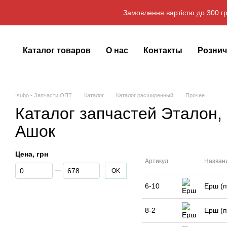
Перейти к основному контенту
Замовлення вартістю до 300 гр
Каталог товаров
О нас
Контакты
Рознич
Isubo - Запчасти ОПТ
Каталог
Каталог расширенный
Прочее
Каталог запчастей Эталон,
Ашок
Цена, грн
Артикул
Назван
От Цена, грн
До Цена, грн
OK
6-10
Ерш (п
8-2
Ерш (п