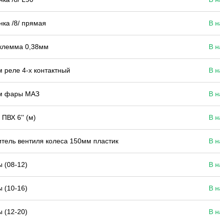
ка /8/ прямая
В н
клемма 0,38мм
В н
 реле 4-х контактный
В н
м фары МАЗ
В н
 ПВХ 6'' (м)
В н
тель вентиля колеса 150мм пластик
В н
 (08-12)
В н
 (10-16)
В н
 (12-20)
В н