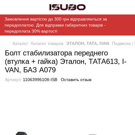
Замовлення вартістю до 300 грн відправляються за
передоплатою. Для відправки габаритних товарів -
передоплата 30% вартості
Каталог
Каталог товаров
ЭТАЛОН, ТАТА, IVAN
Подвеска /
Болт стабилизатора переднего
(втулка + гайка) Эталон, ТАТА613, I-
VAN, БАЗ А079
Артикул:
11063996108-ISB
Оставить отзыв