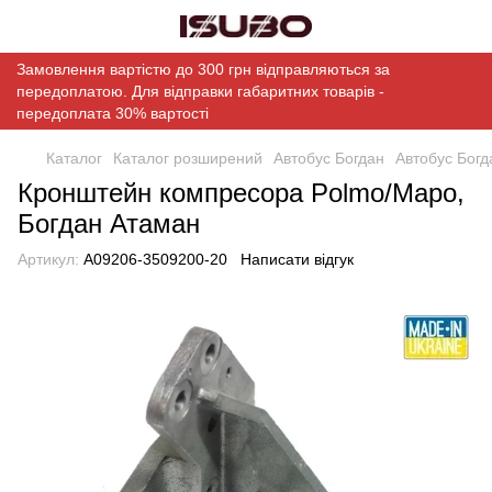
Замовлення вартістю до 300 грн відправляються за
передоплатою. Для відправки габаритних товарів -
передоплата 30% вартості
Каталог
Каталог розширений
Автобус Богдан
Автобус Богд
Кронштейн компресора Polmo/Mapo,
Богдан Атаман
Артикул:
А09206-3509200-20
Написати відгук