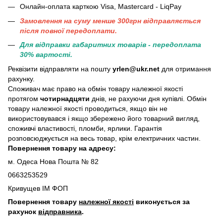
Онлайн-оплата карткою Visa, Mastercard - LiqPay
Замовлення на суму менше 300грн вiдправляється
пiсля повної передоплати.
Для відправки габаритних товарів - передоплата
30% вартості.
Реквізити відправляти на пошту
yrlen@ukr.net
для отримання
рахунку.
Споживач має право на обмін товару належної якості
протягом
чотирнадцяти
днів, не рахуючи дня купівлі. Обмін
товару належної якості проводиться, якщо він не
використовувався і якщо збережено його товарний вигляд,
споживчі властивості, пломби, ярлики. Гарантія
розповсюджується на весь товар, крім електричних частин.
Повернення товару на адресу:
м. Одеса Нова Пошта № 82
0663253529
Кривущев ІМ ФОП
Повернення товару
належної якості
виконується за
рахунок
відправника
.