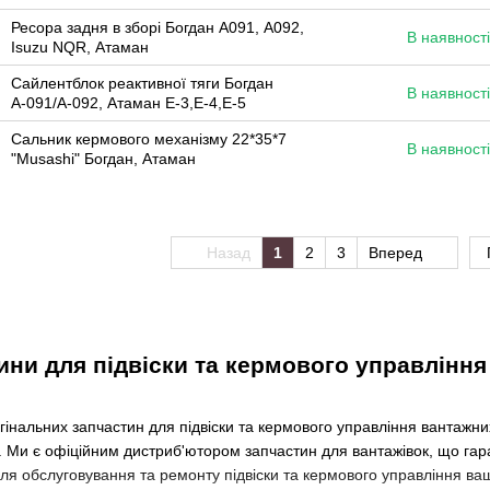
Ресора задня в зборі Богдан А091, А092,
В наявності
Isuzu NQR, Атаман
Сайлентблок реактивної тяги Богдан
В наявності
А-091/А-092, Атаман Е-3,Е-4,Е-5
Сальник кермового механізму 22*35*7
В наявності
"Musashi" Богдан, Атаман
Назад
1
2
3
Вперед
ини для підвіски та кермового управління
інальних запчастин для підвіски та кермового управління вантаж
o. Ми є офіційним дистриб'ютором запчастин для вантажівок, що гаран
ля обслуговування та ремонту підвіски та кермового управління ва