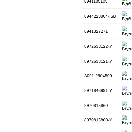
8941185105
8944223804-ISB
8941327271
8972533122-У
8972533121-У
А091-2904500
8971846991-У
8970815860
8970815860-У