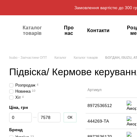
Перейти до основного контенту
Замовлення вартістю до 300 гр
Каталог
Про
Роз
Контакти
товарів
нас
ме
Isubo - Запчастини ОПТ
Каталог
Каталог товарів
БОГДАН, ISUZU, 
Підвіска/ Кермове керуван
Розпродаж
4
Артикул
Новинка
10
Хіт
4
8972536512
Ціна, грн
Від Ціна, грн
До Ціна, грн
ОК
444269-TA
Бренд
8972536170
23