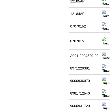
12185AP
12184АР
07070152
07070151
А091-2904520-20
8971229381
9000936070
8981712540
9000931720