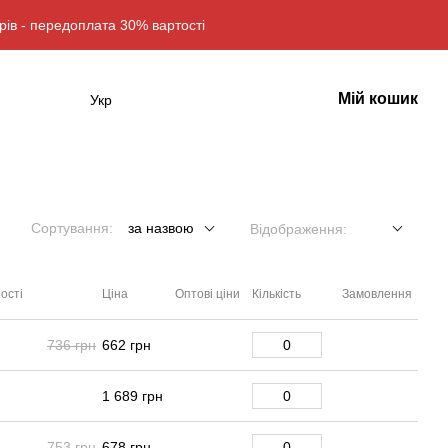
рів - передоплата 30% вартості
Мій кошик
Укр
Сортування:
за назвою
Відображення:
ості
Ціна
Оптові ціни
Кількість
Замовлення
736 грн
662 грн
1 689 грн
753 грн
678 грн