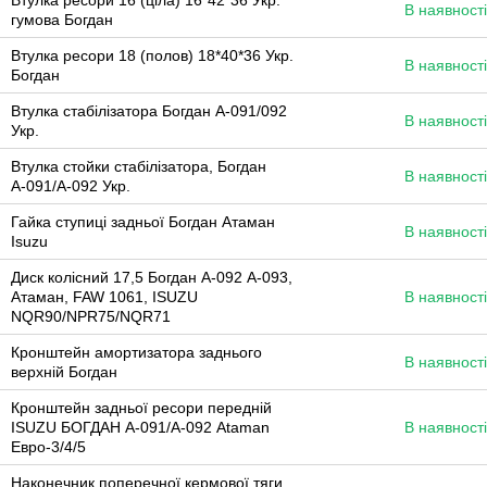
Втулка ресори 16 (ціла) 16*42*36 Укр.
В наявності
гумова Богдан
Втулка ресори 18 (полов) 18*40*36 Укр.
В наявності
Богдан
Втулка стабілізатора Богдан А-091/092
В наявності
Укр.
Втулка стойки стабілізатора, Богдан
В наявності
А-091/А-092 Укр.
Гайка ступиці задньої Богдан Атаман
В наявності
Isuzu
Диск колісний 17,5 Богдан А-092 А-093,
Атаман, FAW 1061, ISUZU
В наявності
NQR90/NPR75/NQR71
Кронштейн амортизатора заднього
В наявності
верхній Богдан
Кронштейн задньої ресори передній
ISUZU БОГДАН А-091/А-092 Ataman
В наявності
Евро-3/4/5
Наконечник поперечної кермової тяги