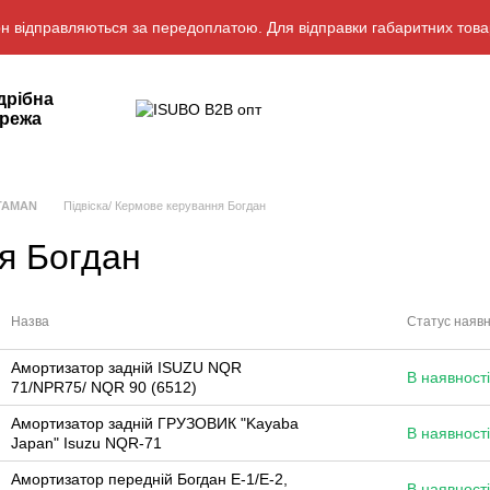
н відправляються за передоплатою. Для відправки габаритних това
дрібна
режа
ATAMAN
Підвіска/ Кермове керування Богдан
ня Богдан
Назва
Статус наявн
Амортизатор задній ISUZU NQR
В наявності
71/NPR75/ NQR 90 (6512)
Амортизатор задній ГРУЗОВИК "Kayaba
В наявності
Japan" Isuzu NQR-71
Амортизатор передній Богдан Е-1/Е-2,
В наявності