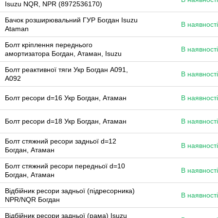
Isuzu NQR, NPR (8972536170)
Бачок розширювальний ГУР Богдан Isuzu
В наявності
Аtaman
Болт кріплення переднього
В наявності
амортизатора Богдан, Атаман, Isuzu
Болт реактивної тяги Укр Богдан А091,
В наявності
А092
Болт ресори d=16 Укр Богдан, Атаман
В наявності
Болт ресори d=18 Укр Богдан, Атаман
В наявності
Болт стяжний ресори задньої d=12
В наявності
Богдан, Атаман
Болт стяжний ресори передньої d=10
В наявності
Богдан, Атаман
Відбійник ресори задньої (підресорника)
В наявності
NPR/NQR Богдан
Відбійник ресори задньої (рама) Isuzu