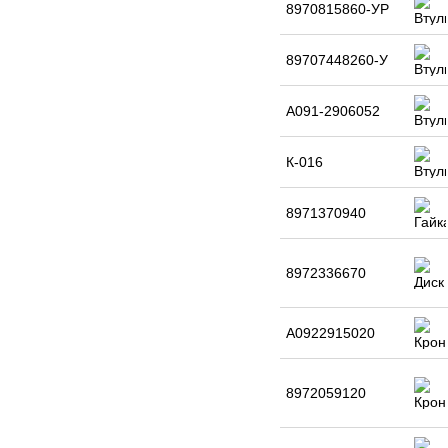
8970815860-УР
89707448260-У
А091-2906052
К-016
8971370940
8972336670
А0922915020
8972059120