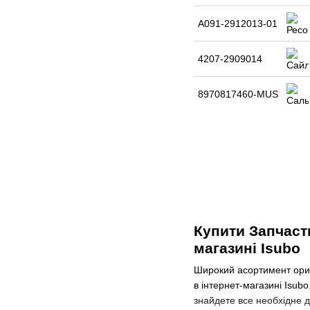
А091-2912013-01
4207-2909014
8970817460-MUS
Купити Запчаст
магазині Isubo
Широкий асортимент ориг
в інтернет-магазині Isub
знайдете все необхідне д