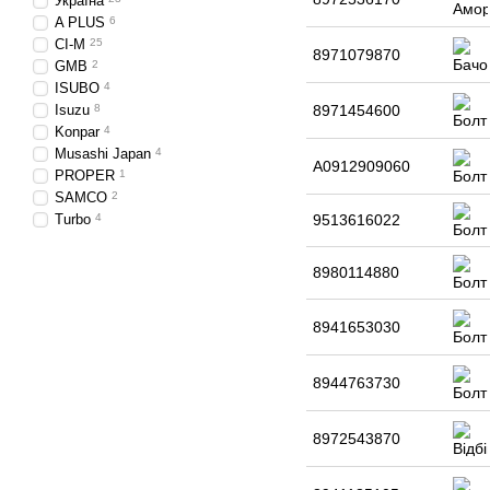
Україна
A PLUS
6
CI-M
25
8971079870
GMB
2
ISUBO
4
Isuzu
8
8971454600
Konpar
4
Musashi Japan
4
A0912909060
PROPER
1
SAMCO
2
Turbo
4
9513616022
8980114880
8941653030
8944763730
8972543870