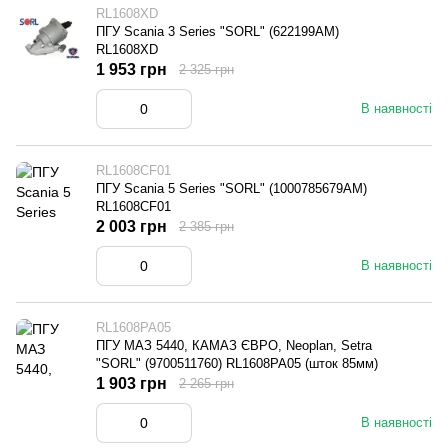
RL1608XD
ПГУ Scania 3 Series "SORL" (622199AM)
RL1608XD
1 953 грн
2 325 грн
В наявності
RL1608CF01
ПГУ Scania 5 Series "SORL" (1000785679AM)
RL1608CF01
2 003 грн
2 385 грн
В наявності
RL1608PA05
ПГУ МАЗ 5440, КАМАЗ ЄВРО, Neoplan, Setra
"SORL" (9700511760) RL1608PA05 (шток 85мм)
1 903 грн
2 265 грн
В наявності