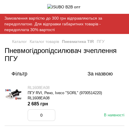
Замовлення вартістю до 300 грн відправляються за
передоплатою. Для відправки габаритних товарів -
передоплата 30% вартості
Каталог
Каталог товарів
Пневматика TIR
ПГУ
Пневмогідропідсилювач зчеплення
ПГУ
Фільтр
За назвою
RL1608EA08
ПГУ RVI, Рено, Iveco "SORL" (9700514220)
RL1608EA08
2 685 грн
В наявності