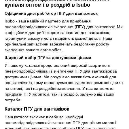
купівля оптом і в роздріб в Isubo
Офіційний дистриб'ютор ПГУ для вантажівок
Isubo - ваш надійний партнер для придбання
пневмогідропідсилювачів зчеплення (ПГУ) для вантажівок. Ми
є офіційним дистриб'ютором запчастин для вантажівок,
гарантуючи високу якість і надійність кожної деталі. Наші
оригінальні запчастини забезпечать бездоганну роботу
зчеплення вашого автомобіля.
Широкий вибір ПГУ за доступними цінами
У нашому каталозі представлений широкий асортимент
пневмогідропідсилювачів зчеплення ПГУ для вантажівок за
доступними цінами. Ми розуміємо важливість економії для
наших клієнтів, тому пропонуємо конкурентоспроможні ціни як
на оптові, так і на роздрібні замовлення. У нас ви можете
придбати ПГУ як оптом, так і в роздріб, залежно від вашої
потреби.
Каталог ПГУ для вантажівок
Наш каталог включає в себе всі необхідні
пневмогідропідсилювачі зчеплення ПГУ для різних марок і
моделей вантажівок. Тут ви знайдете ПГУ, що відповідають