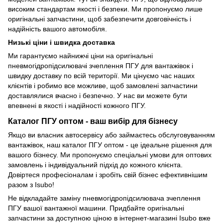
високим стандартам якості і безпеки. Ми пропонуємо лише
оригінальні запчастини, щоб забезпечити довговічність і
надійність вашого автомобіля.
Низькі ціни і швидка доставка
Ми гарантуємо найнижчі ціни на оригінальні
пневмогідропідсилювачі зчеплення ПГУ для вантажівок і
швидку доставку по всій території. Ми цінуємо час наших
клієнтів і робимо все можливе, щоб замовлені запчастини
доставлялися вчасно і безпечно. У нас ви можете бути
впевнені в якості і надійності кожного ПГУ.
Каталог ПГУ оптом - ваш вибір для бізнесу
Якщо ви власник автосервісу або займаєтесь обслуговуванням
вантажівок, наш каталог ПГУ оптом - це ідеальне рішення для
вашого бізнесу. Ми пропонуємо спеціальні умови для оптових
замовлень і індивідуальний підхід до кожного клієнта.
Довіртеся професіоналам і зробіть свій бізнес ефективнішим
разом з Isubo!
Не відкладайте заміну пневмогідропідсилювача зчеплення
ПГУ вашої вантажної машини. Придбайте оригінальні
запчастини за доступною ціною в інтернет-магазині Isubo вже