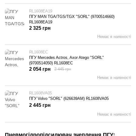
RL1608EA19
ПГУ MAN TGA/TGS/TGX "SORL" (9700514660)
RL1608EA19
2 325 грн
Немає в наявності
RL1608EC
ПГУ Mercedes Actros, Axor Atego "SORL"
(9700514050) RL1608EC
2 054 грн
2 445 грн
Немає в наявності
RL1608VA05
ПГУ Volvo "SORL" (626639AM) RL1608VA05
2 445 грн
Немає в наявності
Пневмогідропідсилювач зчеплення ПГУ: