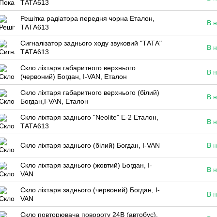
ТАТА613
Решітка радіатора передня чорна Еталон,
В н
ТАТА613
Сигналізатор заднього ходу звуковий "ТАТА"
В н
ТАТА613
Скло ліхтаря габаритного верхнього
В н
(червоний) Богдан, I-VAN, Еталон
Скло ліхтаря габаритного верхнього (білий)
В н
Богдан,I-VAN, Еталон
Скло ліхтаря заднього "Neolite" Е-2 Еталон,
В н
ТАТА613
Скло ліхтаря заднього (білий) Богдан, I-VAN
В н
Скло ліхтаря заднього (жовтий) Богдан, I-
В н
VAN
Скло ліхтаря заднього (червоний) Богдан, I-
В н
VAN
Скло повторювача повороту 24В (автобус),