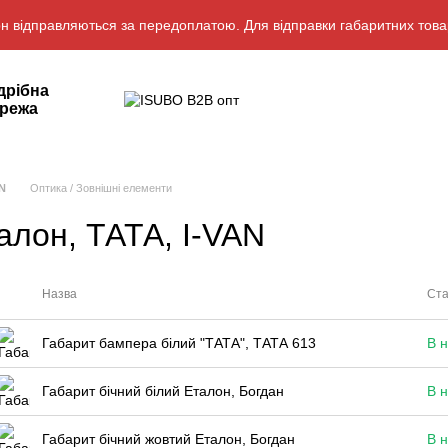
н відправляються за передоплатою. Для відправки габаритних това
дрібна
режа
N
Оптика / Зовнішні елементи
лон, ТАТА, I-VAN
Назва
Ста
Габарит бампера білий "ТАТА", ТАТА 613
В н
Габарит бічний білий Еталон, Богдан
В н
Габарит бічний жовтий Еталон, Богдан
В н