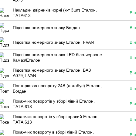
А079
Накладки двірників чорні (к-т 3шт) Еталон,
В н
ТАТА613
Підсвітка номерного знаку Богдан
В н
Підсвітка номерного знаку Еталон, I-VAN
В н
Підсвітка номерного знака LED біло-червоне
В н
Камаз/Еталон
Підсвітка номерного знаку Еталон, БАЗ
В н
А079, I-VAN
Повторювач повороту 24В (автобус) Еталон,
В н
Богдан
Покажчик поворотів у зборі лівий Еталон,
В н
ТАТА 613
Покажчик поворотів у зборі правий Еталон,
В н
ТАТА 613
Покажчик повороту в зборі лівий Еталон,
В н