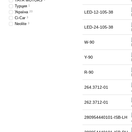
ТАТА MOTORS
Турция
1
Україна
20
LED-12-105-38
Ci-Car
3
Neolite
3
LED-24-105-38
W-90
Y-90
R-90
264.3712-01
262.3712-01
280954440101-ISB-LH