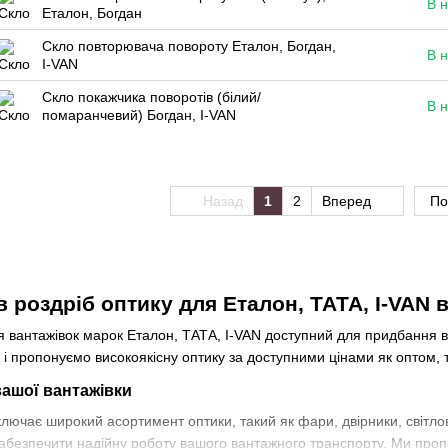
В н
Еталон, Богдан
Скло повторювача повороту Еталон, Богдан,
В н
I-VAN
Скло покажчика поворотів (білий/
В н
помаранчевий) Богдан, I-VAN
Назад
1
2
Вперед
По
в роздріб оптику для Еталон, ТАТА, I-VAN в
я вантажівок марок Еталон, ТАТА, I-VAN доступний для придбання в
 і пропонуємо високоякісну оптику за доступними цінами як оптом, та
вашої вантажівки
лючає широкий асортимент оптики, такий як фари, двірники, світлов
абезпечити надійну роботу вашого вантажного транспорту. Ми пропо