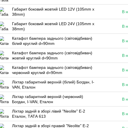
Габарит боковий жовтий LED 12V (105mm x
В н
38mm)
Габарит боковий жовтий LED 24V (105mm x
В н
38mm)
Катафот бампера заднього (світовідбивач)
В н
білий круглий d=90mm
Катафот бампера заднього (світовідбивач)
В н
жовтий круглий d=90mm
Катафот бампера заднього (світовідбивач)
В н
червоний круглий d=90mm
Ліхтар габаритний верхній (білий) Богдан, I-
В н
VAN, Еталон
Ліхтар габаритний верхній (червоний)
В н
Богдан, I-VAN, Еталон
Ліхтар задній в зборі лівий "Neolite" Е-2
В н
Еталон, ТАТА 613
Ліхтар задній в зборі правий "Neolite" Е-2