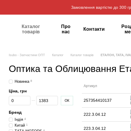
Перейти до основного контенту
Замовлення вартістю до 300 гр
Каталог
Про
Роз
Контакти
товарів
нас
ме
Isubo - Запчастини ОПТ
Каталог
Каталог товарів
ЕТАЛОН, ТАТА, IVA
Оптика та Облицювання Ета
Новинка
8
Артикул
Ціна, грн
Від Ціна, грн
До Ціна, грн
257354410137
ОК
Бренд
222.3.04.12
Індія
4
Китай
1
223.3.04.12
6