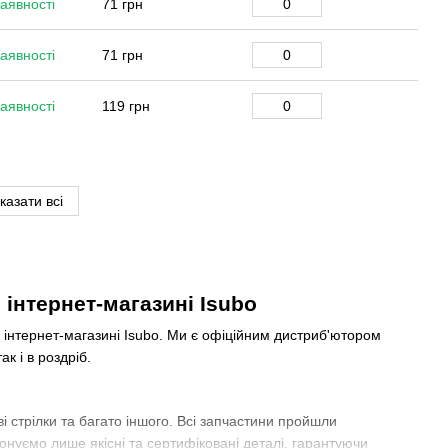
аявності
71 грн
аявності
71 грн
аявності
119 грн
казати всі
 інтернет-магазині Isubo
 інтернет-магазині Isubo. Ми є офіційним дистриб'ютором
к і в роздріб.
і стрілки та багато іншого. Всі запчастини пройшли
нуємо лише якісні та сертифіковані деталі, гарантуючи