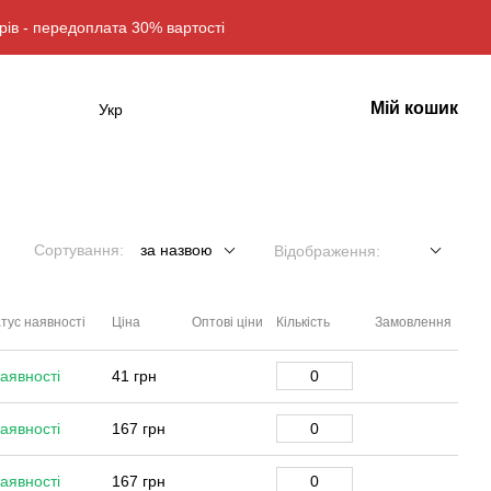
рів - передоплата 30% вартості
Мій кошик
Укр
Сортування:
за назвою
Відображення:
тус наявності
Ціна
Оптові ціни
Кількість
Замовлення
аявності
41 грн
аявності
167 грн
аявності
167 грн