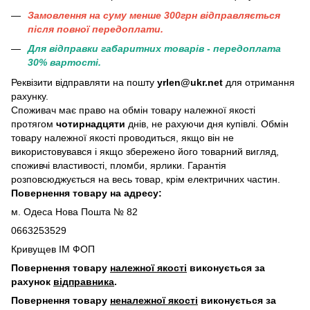
Замовлення на суму менше 300грн вiдправляється
пiсля повної передоплати.
Для відправки габаритних товарів - передоплата
30% вартості.
Реквізити відправляти на пошту
yrlen@ukr.net
для отримання
рахунку.
Споживач має право на обмін товару належної якості
протягом
чотирнадцяти
днів, не рахуючи дня купівлі. Обмін
товару належної якості проводиться, якщо він не
використовувався і якщо збережено його товарний вигляд,
споживчі властивості, пломби, ярлики. Гарантія
розповсюджується на весь товар, крім електричних частин.
Повернення товару на адресу:
м. Одеса Нова Пошта № 82
0663253529
Кривущев ІМ ФОП
Повернення товару
належної якості
виконується за
рахунок
відправника
.
Повернення товару
неналежної якості
виконується за