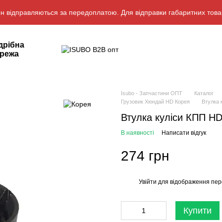
н відправляються за передоплатою. Для відправки габаритних това
дрібна
режа
Isubo - Запчастини ОПТ
Каталог
Грузовик Хюндай HD Корея
Втулка 
Втулка куліси КПП HD
В наявності
Написати відгук
274 грн
Увійти
для відображення пер
%
Купити