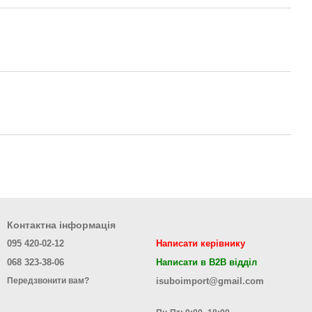
Контактна інформація
095 420-02-12
Написати керівнику
068 323-38-06
Написати в B2B відділ
isuboimport@gmail.com
Передзвонити вам?