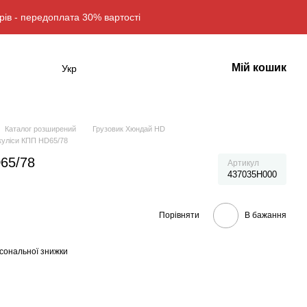
рів - передоплата 30% вартості
Мій кошик
Укр
Каталог розширений
Грузовик Хюндай HD
куліси КПП HD65/78
65/78
Артикул
437035H000
Порівняти
В бажання
сональної знижки