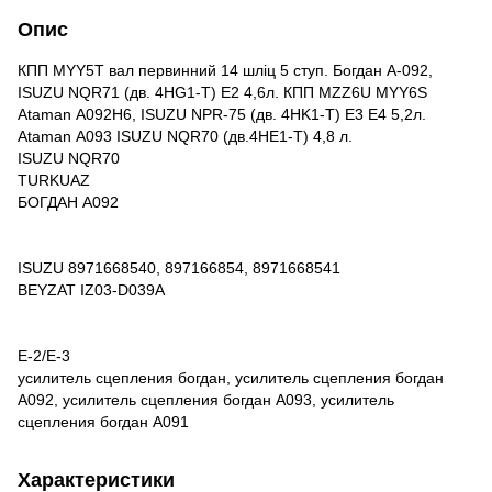
Опис
КПП MYY5T вал первинний 14 шліц 5 ступ. Богдан А-092,
ISUZU NQR71 (дв. 4HG1-T) Е2 4,6л. КПП MZZ6U MYY6S
Ataman А092H6, ISUZU NPR-75 (дв. 4HK1-T) Е3 Е4 5,2л.
Ataman А093 ISUZU NQR70 (дв.4HЕ1-Т) 4,8 л.
ISUZU NQR70
TURKUAZ
БОГДАН А092
ISUZU 8971668540, 897166854, 8971668541
BEYZAT IZ03-D039A
E-2/E-3
усилитель сцепления богдан, усилитель сцепления богдан
А092, усилитель сцепления богдан А093, усилитель
сцепления богдан А091
Характеристики