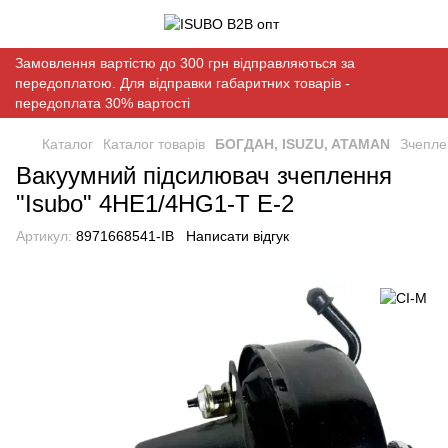
Замовлення вартістю до 300 грн відправляються за
передоплатою. Для відправки габаритних товарів -
передоплата 30% вартості
Каталог
Каталог товарів
БОГДАН, ISUZU, ATAMAN
Зчепле
Вакуумний підсилювач зчеплення
"Isubo" 4HE1/4HG1-T Е-2
Артикул:
8971668541-IB
Написати відгук