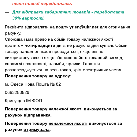
пiсля повної передоплати.
Для відправки габаритних товарів - передоплата
30% вартості.
Реквізити відправляти на пошту
yrlen@ukr.net
для отримання
рахунку.
Споживач має право на обмін товару належної якості
протягом
чотирнадцяти
днів, не рахуючи дня купівлі. Обмін
товару належної якості проводиться, якщо він не
використовувався і якщо збережено його товарний вигляд,
споживчі властивості, пломби, ярлики. Гарантія
розповсюджується на весь товар, крім електричних частин.
Повернення товару на адресу:
м. Одеса Нова Пошта № 82
0663253529
Кривущев ІМ ФОП
Повернення товару
належної якості
виконується за
рахунок
відправника
.
Повернення товару
неналежної якості
виконується за
рахунок
отримувача
.