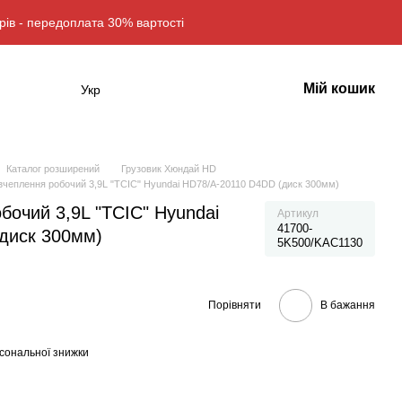
рів - передоплата 30% вартості
Мій кошик
Укр
Каталог розширений
Грузовик Хюндай HD
зчеплення робочий 3,9L "TCIC" Hyundai HD78/A-20110 D4DD (диск 300мм)
бочий 3,9L "TCIC" Hyundai
Артикул
41700-
диск 300мм)
5K500/KAC1130
Порівняти
В бажання
сональної знижки