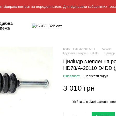
н відправляються за передоплатою. Для відправки габаритних това
дрібна
режа
Isubo - Запчастини ОПТ
Каталог
Грузовик Хюндай HD TCIC
Циліндр 
Циліндр зчеплення ро
HD78/A-20110 D4DD (
В наявності
Написати відгук
3 010 грн
Увійти
для відображення пер
%