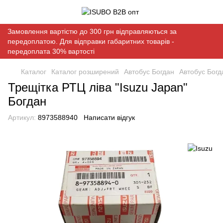
Замовлення вартістю до 300 грн відправляються за
передоплатою. Для відправки габаритних товарів -
передоплата 30% вартості
Каталог
Каталог розширений
Автобус Богдан
Автобус Богд
Трещітка РТЦ ліва "Isuzu Japan"
Богдан
Артикул:
8973588940
Написати відгук