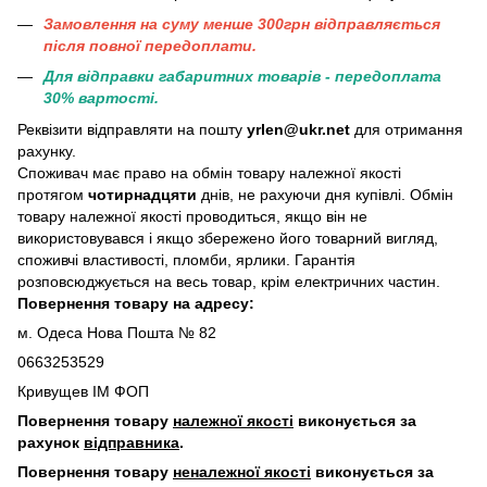
Замовлення на суму менше 300грн вiдправляється
пiсля повної передоплати.
Для відправки габаритних товарів - передоплата
30% вартості.
Реквізити відправляти на пошту
yrlen@ukr.net
для отримання
рахунку.
Споживач має право на обмін товару належної якості
протягом
чотирнадцяти
днів, не рахуючи дня купівлі. Обмін
товару належної якості проводиться, якщо він не
використовувався і якщо збережено його товарний вигляд,
споживчі властивості, пломби, ярлики. Гарантія
розповсюджується на весь товар, крім електричних частин.
Повернення товару на адресу:
м. Одеса Нова Пошта № 82
0663253529
Кривущев ІМ ФОП
Повернення товару
належної якості
виконується за
рахунок
відправника
.
Повернення товару
неналежної якості
виконується за