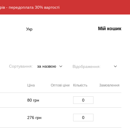
рів - передоплата 30% вартості
Мій кошик
Укр
Сортування:
за назвою
Відображення:
Ціна
Оптові ціни
Кількість
Замовлення
80 грн
276 грн