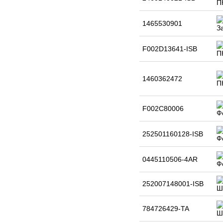
1465530901
F002D13641-ISB
1460362472
F002C80006
252501160128-ISB
0445110506-4AR
252007148001-ISB
784726429-TA