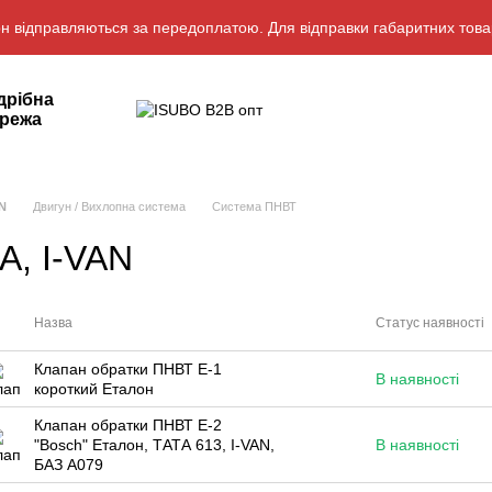
н відправляються за передоплатою. Для відправки габаритних това
дрібна
режа
N
Двигун / Вихлопна система
Система ПНВТ
А, I-VAN
Назва
Статус наявності
Клапан обратки ПНВТ Е-1
В наявності
короткий Еталон
Клапан обратки ПНВТ Е-2
"Bosch" Еталон, ТАТА 613, I-VAN,
В наявності
БАЗ А079