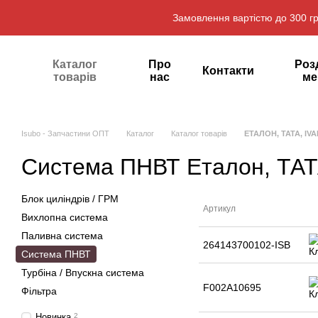
Перейти до основного контенту
Замовлення вартістю до 300 гр
Каталог
Про
Роз
Контакти
товарів
нас
ме
Isubo - Запчастини ОПТ
Каталог
Каталог товарів
ЕТАЛОН, ТАТА, IVA
Система ПНВТ Еталон, ТАТ
Блок циліндрів / ГРМ
Артикул
Вихлопна система
Паливна система
264143700102-ISB
Система ПНВТ
Турбіна / Впускна система
F002A10695
Фільтра
Новинка
2