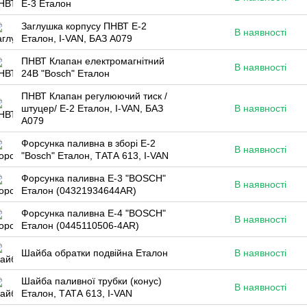
Е-3 Еталон
Заглушка корпусу ПНВТ Е-2
В наявності
Еталон, I-VAN, БАЗ А079
ПНВТ Клапан електромагнітний
В наявності
24В "Bosch" Еталон
ПНВТ Клапан регулюючий тиск /
штуцер/ Е-2 Еталон, I-VAN, БАЗ
В наявності
А079
Форсунка паливна в зборі Е-2
В наявності
"Bosch" Еталон, ТАТА 613, I-VAN
Форсунка паливна Е-3 "BOSCH"
В наявності
Еталон (04321934644AR)
Форсунка паливна Е-4 "BOSCH"
В наявності
Еталон (0445110506-4AR)
Шайба обратки подвійна Еталон
В наявності
Шайба паливної трубки (конус)
В наявності
Еталон, ТАТА 613, I-VAN