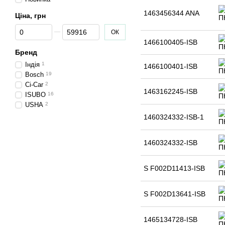
1463456344 ANA
Ціна, грн
Від Ціна, грн
До Ціна, грн
ОК
1466100405-ISB
Бренд
Індія
1
1466100401-ISB
Bosch
19
Ci-Car
2
1463162245-ISB
ISUBO
16
USHA
2
1460324332-ISB-1
1460324332-ISB
S F002D11413-ISB
S F002D13641-ISB
1465134728-ISB