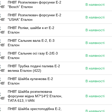
ПНВТ Розпилювач форсунки Е-2
В наявності
"Bosch" Еталон
ПНВТ Розпилювач форсунки Е-2
В наявності
"USHA" Еталон
ПНВТ Роліки, шайби к-кт Е-2
В наявності
Еталон
ПНВТ Сальник вала Е-2, Е-3
В наявності
Еталон
ПНВТ Сальник осі газу Е-2/Е-3
В наявності
Еталон
ПНВТ Трубка подачі палива Е-2
В наявності
велика Еталон (422)
ПНВТ Шайба кулачкова Е-2
В наявності
Еталон
ПНВТ Шайба розпилювача
форсунки мідна М7*14*2 Еталон,
В наявності
ТАТА 613, I-VAN
ПНВТ Шайба хрестоподібна Е-2,
В наявності