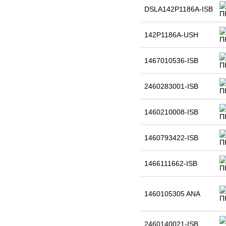
DSLA142P1186A-ISB
142P1186A-USH
1467010536-ISB
2460283001-ISB
1460210008-ISB
1460793422-ISB
1466111662-ISB
1460105305 ANA
2460140021-ISB