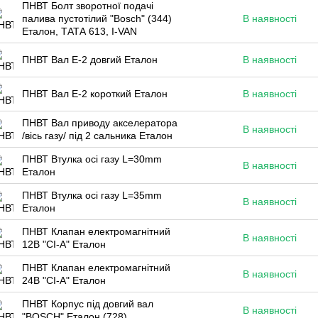
ПНВТ Болт зворотної подачі
палива пустотілий "Bosch" (344)
В наявності
Еталон, ТАТА 613, I-VAN
ПНВТ Вал Е-2 довгий Еталон
В наявності
ПНВТ Вал Е-2 короткий Еталон
В наявності
ПНВТ Вал приводу акселератора
В наявності
/вісь газу/ під 2 сальника Еталон
ПНВТ Втулка осі газу L=30mm
В наявності
Еталон
ПНВТ Втулка осі газу L=35mm
В наявності
Еталон
ПНВТ Клапан електромагнітний
В наявності
12В "CI-A" Еталон
ПНВТ Клапан електромагнітний
В наявності
24В "CI-A" Еталон
ПНВТ Корпус під довгий вал
В наявності
"BOSCH" Еталон (728)