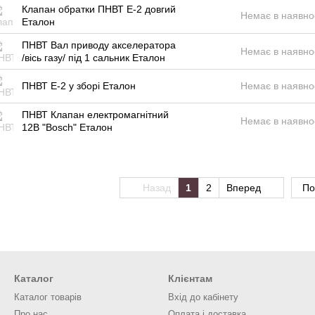
Клапан обратки ПНВТ Е-2 довгий
Немає в наявно
Еталон
ПНВТ Вал приводу акселератора
Немає в наявно
/вісь газу/ під 1 сальник Еталон
ПНВТ Е-2 у зборі Еталон
Немає в наявно
ПНВТ Клапан електромагнітний
Немає в наявно
12В "Bosch" Еталон
Назад
1
2
Вперед
По
Каталог
Клієнтам
Каталог товарів
Вхід до кабінету
Про нас
Оплата і доставка