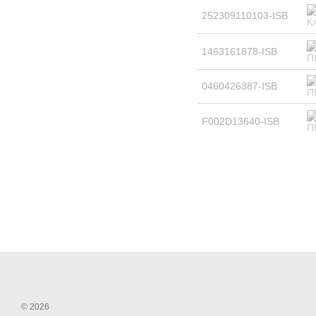
252309110103-ISB
1463161878-ISB
0460426387-ISB
F002D13640-ISB
© 2026