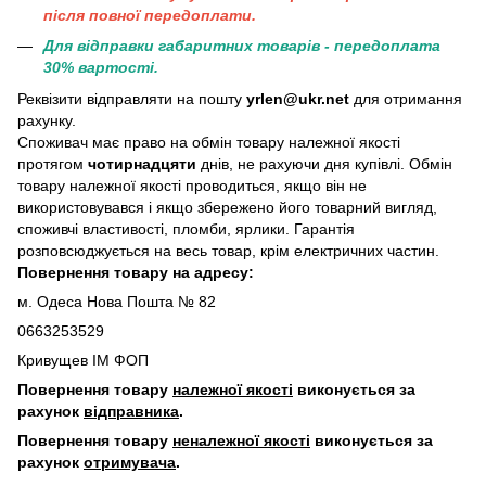
пiсля повної передоплати.
Для відправки габаритних товарів - передоплата
30% вартості.
Реквізити відправляти на пошту
yrlen@ukr.net
для отримання
рахунку.
Споживач має право на обмін товару належної якості
протягом
чотирнадцяти
днів, не рахуючи дня купівлі. Обмін
товару належної якості проводиться, якщо він не
використовувався і якщо збережено його товарний вигляд,
споживчі властивості, пломби, ярлики. Гарантія
розповсюджується на весь товар, крім електричних частин.
Повернення товару на адресу:
м. Одеса Нова Пошта № 82
0663253529
Кривущев ІМ ФОП
Повернення товару
належної якості
виконується за
рахунок
відправника
.
Повернення товару
неналежної якості
виконується за
рахунок
отримувача
.