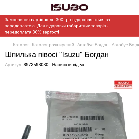
Замовлення вартістю до 300 грн відправляються за
передоплатою. Для відправки габаритних товарів -
передоплата 30% вартості
Каталог
Каталог розширений
Автобус Богдан
Автобус Богд
Шпилька півосі "Isuzu" Богдан
Артикул:
8973598030
Написати відгук