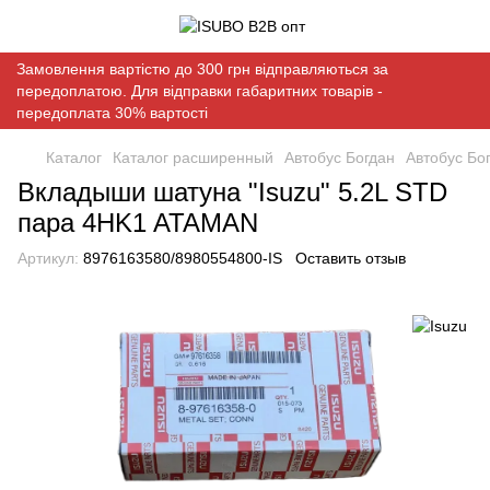
Замовлення вартістю до 300 грн відправляються за
передоплатою. Для відправки габаритних товарів -
передоплата 30% вартості
Каталог
Каталог расширенный
Автобус Богдан
Автобус Бог
Вкладыши шатуна "Isuzu" 5.2L STD
пара 4HK1 ATAMAN
Артикул:
8976163580/8980554800-IS
Оставить отзыв