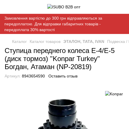
Замовлення вартістю до 300 грн відправляються за
передоплатою. Для відправки габаритних товарів -
передоплата 30% вартості
Каталог
Каталог товаров
ЭТАЛОН, ТАТА, IVAN
Подвеска /
Ступица переднего колеса E-4/Е-5
(диск тормоз) "Konpar Turkey"
Богдан, Атаман (NP-20819)
Артикул:
8943654590
Оставить отзыв