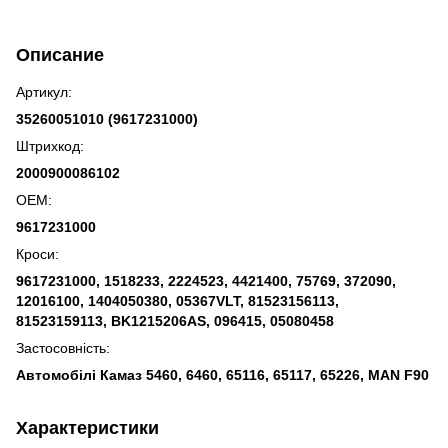
Описание
Артикул:
35260051010 (9617231000)
Штрихкод:
2000900086102
OEM:
9617231000
Кроси:
9617231000, 1518233, 2224523, 4421400, 75769, 372090,
12016100, 1404050380, 05367VLT, 81523156113,
81523159113, BK1215206AS, 096415, 05080458
Застосовність:
Автомобілі Камаз 5460, 6460, 65116, 65117, 65226, MAN F90
Характеристики