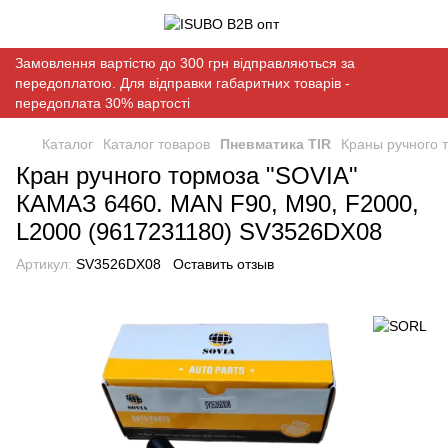
Замовлення вартістю до 300 грн відправляються за
передоплатою. Для відправки габаритних товарів -
передоплата 30% вартості
Каталог
Каталог товаров
Пневматика TIR
Краны ручного 
Кран ручного тормоза "SOVIA"
КАМАЗ 6460. MAN F90, M90, F2000,
L2000 (9617231180) SV3526DX08
Артикул:
SV3526DX08
Оставить отзыв