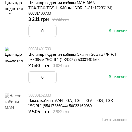
Цилиндр поднятия кабины МАН MAN
TGA/TGX/TGS L=940мм "SORL" (81417236124)
50031400700
3 211 грн
3 823 грн
В наличии
50031401590
Цилиндр поднятия кабины Скания Scania 4/P/R/T
L=496мм "SORL" (1720927) 50031401590
2 540 грн
3 024 грн
В наличии
50033162080
Насос кабины MAN TGA, TGL, TGM, TGS, TGX
"SORL" (85417236044) 50033162080
2 505 грн
2 982 грн
Нет в наличии