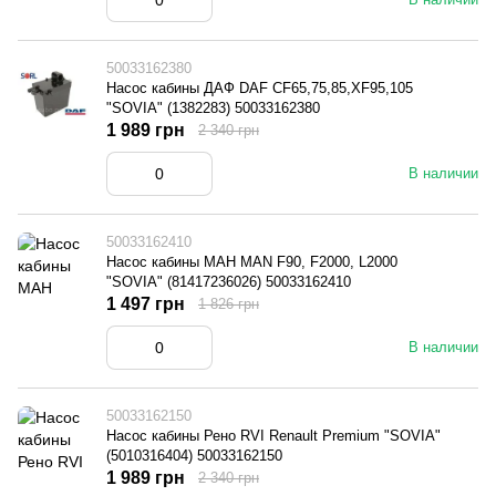
50033162380
Насос кабины ДАФ DAF CF65,75,85,XF95,105
"SOVIA" (1382283) 50033162380
1 989 грн
2 340 грн
В наличии
50033162410
Насос кабины МАН MAN F90, F2000, L2000
"SOVIA" (81417236026) 50033162410
1 497 грн
1 826 грн
В наличии
50033162150
Насос кабины Рено RVI Renault Premium "SOVIA"
(5010316404) 50033162150
1 989 грн
2 340 грн