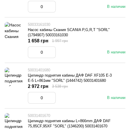
В наличии
50033161030
Насос кабины Скания SCANIA P,G,R,T "SORL"
(1794907) 50033161030
1 658 грн
1 997 грн
В наличии
50031401680
Цилиндр поднятия кабины ДАФ DAF XF105 E-3
E-5 L=861мм "SORL" (1444742) 50031401680
2 972 грн
3 538 грн
В наличии
50031401670
Цилиндр поднятия кабины L=866mm ДАФ DAF
75,85CF,95XF "SORL" (1346200) 50031401670