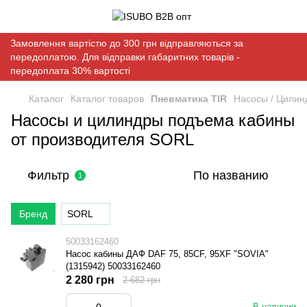
Замовлення вартістю до 300 грн відправляються за
передоплатою. Для відправки габаритних товарів -
передоплата 30% вартості
Каталог
Каталог товаров
Пневматика TIR
Насосы / Цили
Насосы и цилиндры подъема кабины
от производителя SORL
Фильтр
По названию
1
Бренд
SORL
50033162460
Насос кабины ДАФ DAF 75, 85CF, 95XF "SOVIA"
(1315942) 50033162460
2 280 грн
2 682 грн
В наличии