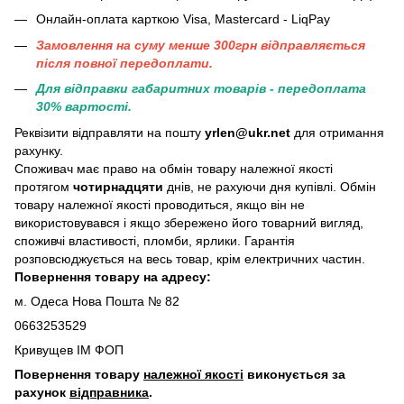
Онлайн-оплата карткою Visa, Mastercard - LiqPay
Замовлення на суму менше 300грн вiдправляється
пiсля повної передоплати.
Для відправки габаритних товарів - передоплата
30% вартості.
Реквізити відправляти на пошту
yrlen@ukr.net
для отримання
рахунку.
Споживач має право на обмін товару належної якості
протягом
чотирнадцяти
днів, не рахуючи дня купівлі. Обмін
товару належної якості проводиться, якщо він не
використовувався і якщо збережено його товарний вигляд,
споживчі властивості, пломби, ярлики. Гарантія
розповсюджується на весь товар, крім електричних частин.
Повернення товару на адресу:
м. Одеса Нова Пошта № 82
0663253529
Кривущев ІМ ФОП
Повернення товару
належної якості
виконується за
рахунок
відправника
.