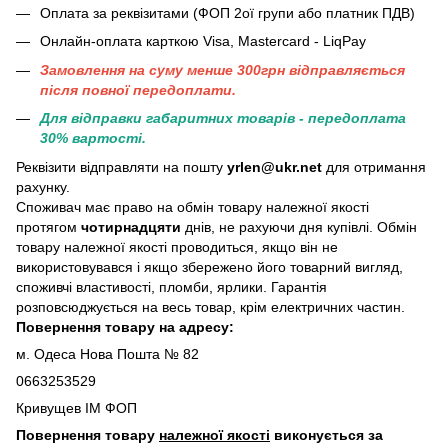
Оплата за реквізитами (ФОП 2ої групи або платник ПДВ)
Онлайн-оплата карткою Visa, Mastercard - LiqPay
Замовлення на суму менше 300грн вiдправляється
пiсля повної передоплати.
Для відправки габаритних товарів - передоплата
30% вартості.
Реквізити відправляти на пошту
yrlen@ukr.net
для отримання
рахунку.
Споживач має право на обмін товару належної якості
протягом
чотирнадцяти
днів, не рахуючи дня купівлі. Обмін
товару належної якості проводиться, якщо він не
використовувався і якщо збережено його товарний вигляд,
споживчі властивості, пломби, ярлики. Гарантія
розповсюджується на весь товар, крім електричних частин.
Повернення товару на адресу:
м. Одеса Нова Пошта № 82
0663253529
Кривущев ІМ ФОП
Повернення товару
належної якості
виконується за