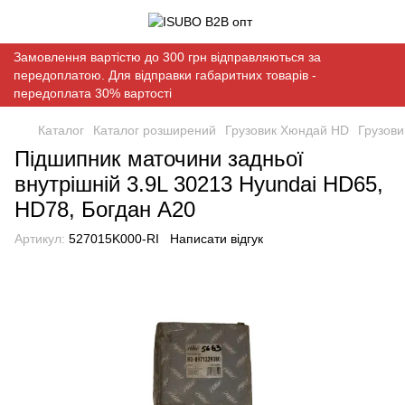
Замовлення вартістю до 300 грн відправляються за
передоплатою. Для відправки габаритних товарів -
передоплата 30% вартості
Каталог
Каталог розширений
Грузовик Хюндай HD
Грузови
Підшипник маточини задньої
внутрішній 3.9L 30213 Hyundai HD65,
HD78, Богдан А20
Артикул:
527015K000-RI
Написати відгук