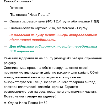
Способи оплати:
Готівкою
Післяплата "Нова Пошта"
Оплата за реквізитами (ФОП 2ої групи або платник ПДВ)
Онлайн-оплата карткою Visa, Mastercard - LiqPay
Замовлення на суму менше 300грн вiдправляється
пiсля повної передоплати.
Для відправки габаритних товарів - передоплата
30% вартості.
Реквізити відправляти на пошту
yrlen@ukr.net
для отримання
рахунку.
Споживач має право на обмін товару належної якості
протягом
чотирнадцяти
днів, не рахуючи дня купівлі. Обмін
товару належної якості проводиться, якщо він не
використовувався і якщо збережено його товарний вигляд,
споживчі властивості, пломби, ярлики. Гарантія
розповсюджується на весь товар, крім електричних частин.
Повернення товару на адресу:
м. Одеса Нова Пошта № 82