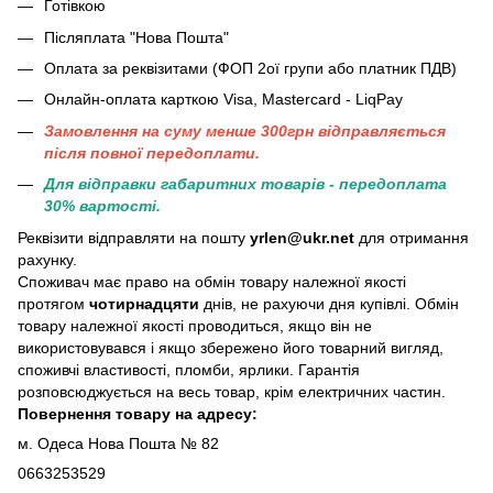
Готівкою
Післяплата "Нова Пошта"
Оплата за реквізитами (ФОП 2ої групи або платник ПДВ)
Онлайн-оплата карткою Visa, Mastercard - LiqPay
Замовлення на суму менше 300грн вiдправляється
пiсля повної передоплати.
Для відправки габаритних товарів - передоплата
30% вартості.
Реквізити відправляти на пошту
yrlen@ukr.net
для отримання
рахунку.
Споживач має право на обмін товару належної якості
протягом
чотирнадцяти
днів, не рахуючи дня купівлі. Обмін
товару належної якості проводиться, якщо він не
використовувався і якщо збережено його товарний вигляд,
споживчі властивості, пломби, ярлики. Гарантія
розповсюджується на весь товар, крім електричних частин.
Повернення товару на адресу:
м. Одеса Нова Пошта № 82
0663253529