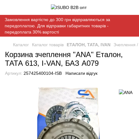
Замовлення вартістю до 300 грн відправляються за
передоплатою. Для відправки габаритних товарів -
передоплата 30% вартості
Каталог
Каталог товарів
ЕТАЛОН, ТАТА, IVAN
Зчеплення /
Корзина зчеплення "ANA" Еталон,
ТАТА 613, I-VAN, БАЗ А079
Артикул:
257425400104-ISB
Написати відгук