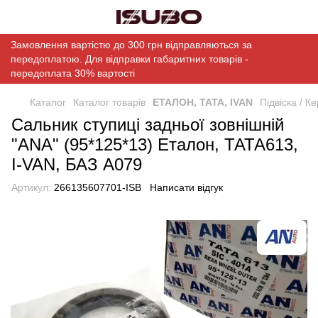
Замовлення вартістю до 300 грн відправляються за
передоплатою. Для відправки габаритних товарів -
передоплата 30% вартості
Каталог
Каталог товарів
ЕТАЛОН, ТАТА, IVAN
Підвіска / 
Сальник ступиці задньої зовнішній
"ANA" (95*125*13) Еталон, ТАТА613,
I-VAN, БАЗ А079
Артикул:
266135607701-ISB
Написати відгук