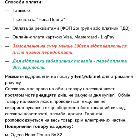
Способи оплати:
Готівкою
Післяплата "Нова Пошта"
Оплата за реквізитами (ФОП 2ої групи або платник ПДВ)
Онлайн-оплата карткою Visa, Mastercard - LiqPay
Замовлення на суму менше 300грн вiдправляється
пiсля повної передоплати.
Для відправки габаритних товарів - передоплата
30% вартості.
Реквізити відправляти на пошту
yrlen@ukr.net
для отримання
рахунку.
Споживач має право на обмін товару належної якості
протягом
чотирнадцяти
днів, не рахуючи дня купівлі. Обмін
товару належної якості проводиться, якщо він не
використовувався і якщо збережено його товарний вигляд,
споживчі властивості, пломби, ярлики. Гарантія
розповсюджується на весь товар, крім електричних частин.
Повернення товару на адресу:
м. Одеса Нова Пошта № 82