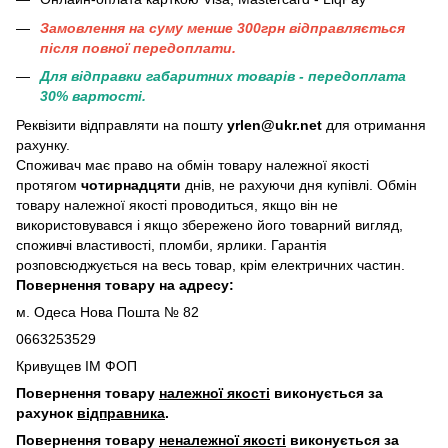
Замовлення на суму менше 300грн вiдправляється
пiсля повної передоплати.
Для відправки габаритних товарів - передоплата
30% вартості.
Реквізити відправляти на пошту
yrlen@ukr.net
для отримання
рахунку.
Споживач має право на обмін товару належної якості
протягом
чотирнадцяти
днів, не рахуючи дня купівлі. Обмін
товару належної якості проводиться, якщо він не
використовувався і якщо збережено його товарний вигляд,
споживчі властивості, пломби, ярлики. Гарантія
розповсюджується на весь товар, крім електричних частин.
Повернення товару на адресу:
м. Одеса Нова Пошта № 82
0663253529
Кривущев ІМ ФОП
Повернення товару
належної якості
виконується за
рахунок
відправника
.
Повернення товару
неналежної якості
виконується за