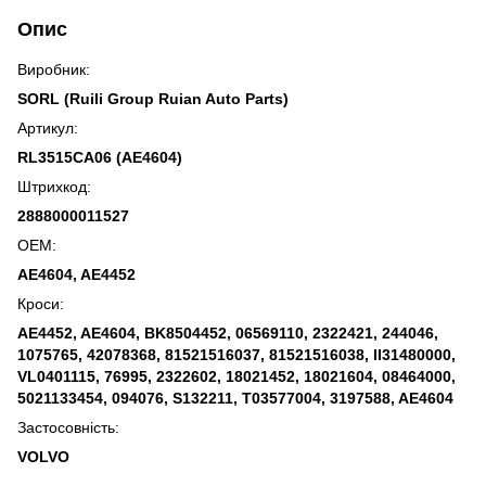
Опис
Виробник:
SORL (Ruili Group Ruian Auto Parts)
Артикул:
RL3515CA06 (AE4604)
Штрихкод:
2888000011527
OEM:
AE4604, AE4452
Кроси:
AE4452, AE4604, BK8504452, 06569110, 2322421, 244046,
1075765, 42078368, 81521516037, 81521516038, II31480000,
VL0401115, 76995, 2322602, 18021452, 18021604, 08464000,
5021133454, 094076, S132211, T03577004, 3197588, AE4604
Застосовність:
VOLVO