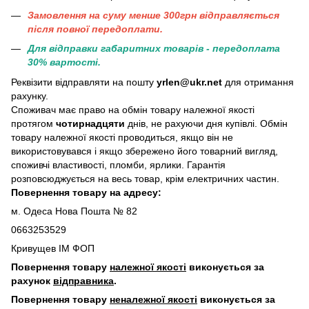
Замовлення на суму менше 300грн вiдправляється
пiсля повної передоплати.
Для відправки габаритних товарів - передоплата
30% вартості.
Реквізити відправляти на пошту
yrlen@ukr.net
для отримання
рахунку.
Споживач має право на обмін товару належної якості
протягом
чотирнадцяти
днів, не рахуючи дня купівлі. Обмін
товару належної якості проводиться, якщо він не
використовувався і якщо збережено його товарний вигляд,
споживчі властивості, пломби, ярлики. Гарантія
розповсюджується на весь товар, крім електричних частин.
Повернення товару на адресу:
м. Одеса Нова Пошта № 82
0663253529
Кривущев ІМ ФОП
Повернення товару
належної якості
виконується за
рахунок
відправника
.
Повернення товару
неналежної якості
виконується за