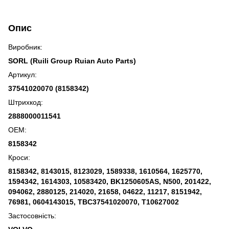
Опис
Виробник:
SORL (Ruili Group Ruian Auto Parts)
Артикул:
37541020070 (8158342)
Штрихкод:
2888000011541
OEM:
8158342
Кроси:
8158342, 8143015, 8123029, 1589338, 1610564, 1625770,
1594342, 1614303, 10583420, BK1250605AS, N500, 201422,
094062, 2880125, 214020, 21658, 04622, 11217, 8151942,
76981, 0604143015, TBC37541020070, T10627002
Застосовність: