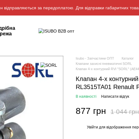
н відправляються за передоплатою. Для відправки габаритних това
дрібна
режа
Isubo - Запчастини ОПТ
Каталог
Клапани захисні пневматичні SORL
Клапан 4-х контурний RVI "SORL" (AE4
Клапан 4-х контурний
RL3515TA01 Renault 
В наявності
Написати відгук
877 грн
1 044 грн
Увійти
для відображення пер
%