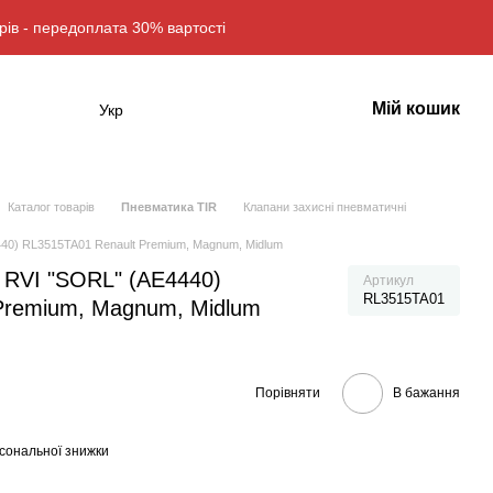
рів - передоплата 30% вартості
Мій кошик
Укр
Каталог товарів
Пневматика TIR
Клапани захисні пневматичні
440) RL3515TA01 Renault Premium, Magnum, Midlum
 RVI "SORL" (AE4440)
Артикул
RL3515TA01
Premium, Magnum, Midlum
Порівняти
В бажання
сональної знижки