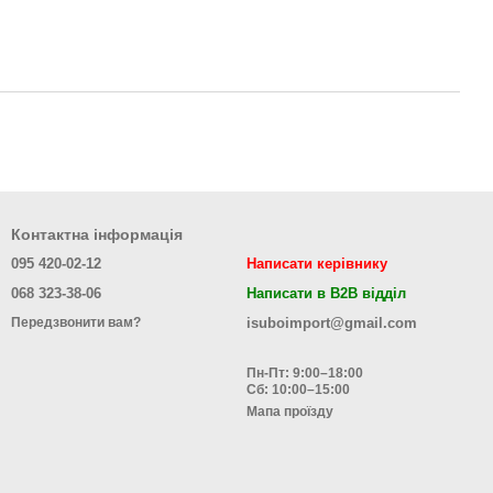
Контактна інформація
095 420-02-12
Написати керівнику
068 323-38-06
Написати в B2B відділ
isuboimport@gmail.com
Передзвонити вам?
Пн-Пт: 9:00–18:00
Сб: 10:00–15:00
Мапа проїзду