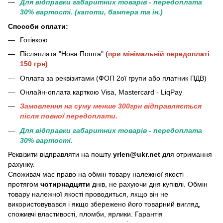
Для відправки габаритних товарів - передоплата
30% вартості. (капоти, бампера та ін.)
Способи оплати:
Готівкою
Післяплата "Нова Пошта" (
при мінімальній передоплаті
150 грн)
Оплата за реквізитами (ФОП 2ої групи або платник ПДВ)
Онлайн-оплата карткою Visa, Mastercard - LiqPay
Замовлення на суму менше 300грн вiдправляється
пiсля повної передоплати.
Для відправки габаритних товарів - передоплата
30% вартості.
Реквізити відправляти на пошту
yrlen@ukr.net
для отримання
рахунку.
Споживач має право на обмін товару належної якості
протягом
чотирнадцяти
днів, не рахуючи дня купівлі. Обмін
товару належної якості проводиться, якщо він не
використовувався і якщо збережено його товарний вигляд,
споживчі властивості, пломби, ярлики. Гарантія