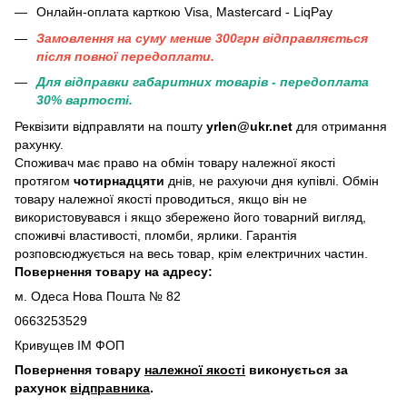
Онлайн-оплата карткою Visa, Mastercard - LiqPay
Замовлення на суму менше 300грн вiдправляється
пiсля повної передоплати.
Для відправки габаритних товарів - передоплата
30% вартості.
Реквізити відправляти на пошту
yrlen@ukr.net
для отримання
рахунку.
Споживач має право на обмін товару належної якості
протягом
чотирнадцяти
днів, не рахуючи дня купівлі. Обмін
товару належної якості проводиться, якщо він не
використовувався і якщо збережено його товарний вигляд,
споживчі властивості, пломби, ярлики. Гарантія
розповсюджується на весь товар, крім електричних частин.
Повернення товару на адресу:
м. Одеса Нова Пошта № 82
0663253529
Кривущев ІМ ФОП
Повернення товару
належної якості
виконується за
рахунок
відправника
.