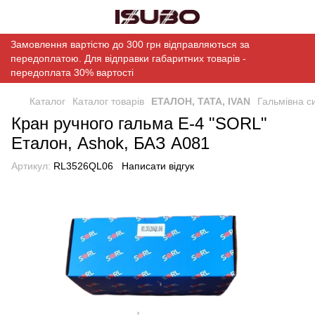
Замовлення вартістю до 300 грн відправляються за
передоплатою. Для відправки габаритних товарів -
передоплата 30% вартості
Каталог
Каталог товарів
ЕТАЛОН, ТАТА, IVAN
Гальмівна с
Кран ручного гальма Е-4 "SORL"
Еталон, Ashok, БАЗ А081
Артикул:
RL3526QL06
Написати відгук