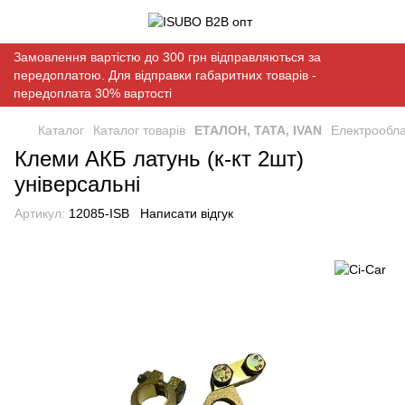
Замовлення вартістю до 300 грн відправляються за
передоплатою. Для відправки габаритних товарів -
передоплата 30% вартості
Каталог
Каталог товарів
ЕТАЛОН, ТАТА, IVAN
Електрообл
Клеми АКБ латунь (к-кт 2шт)
універсальні
Артикул:
12085-ISB
Написати відгук