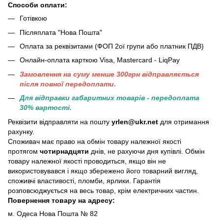
Способи оплати:
Готівкою
Післяплата "Нова Пошта"
Оплата за реквізитами (ФОП 2ої групи або платник ПДВ)
Онлайн-оплата карткою Visa, Mastercard - LiqPay
Замовлення на суму менше 300грн вiдправляється
пiсля повної передоплати.
Для відправки габаритних товарів - передоплата
30% вартості.
Реквізити відправляти на пошту
yrlen@ukr.net
для отримання
рахунку.
Споживач має право на обмін товару належної якості
протягом
чотирнадцяти
днів, не рахуючи дня купівлі. Обмін
товару належної якості проводиться, якщо він не
використовувався і якщо збережено його товарний вигляд,
споживчі властивості, пломби, ярлики. Гарантія
розповсюджується на весь товар, крім електричних частин.
Повернення товару на адресу:
м. Одеса Нова Пошта № 82