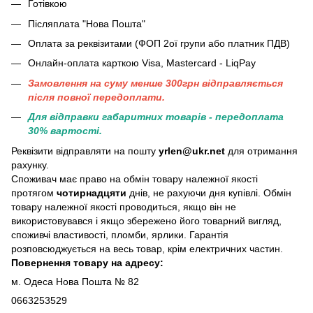
Готівкою
Післяплата "Нова Пошта"
Оплата за реквізитами (ФОП 2ої групи або платник ПДВ)
Онлайн-оплата карткою Visa, Mastercard - LiqPay
Замовлення на суму менше 300грн вiдправляється
пiсля повної передоплати.
Для відправки габаритних товарів - передоплата
30% вартості.
Реквізити відправляти на пошту
yrlen@ukr.net
для отримання
рахунку.
Споживач має право на обмін товару належної якості
протягом
чотирнадцяти
днів, не рахуючи дня купівлі. Обмін
товару належної якості проводиться, якщо він не
використовувався і якщо збережено його товарний вигляд,
споживчі властивості, пломби, ярлики. Гарантія
розповсюджується на весь товар, крім електричних частин.
Повернення товару на адресу:
м. Одеса Нова Пошта № 82
0663253529