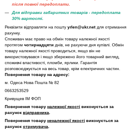
пiсля повної передоплати.
Для відправки габаритних товарів - передоплата
30% вартості.
Реквізити відправляти на пошту
yrlen@ukr.net
для отримання
рахунку.
Споживач має право на обмін товару належної якості
протягом
чотирнадцяти
днів, не рахуючи дня купівлі. Обмін
товару належної якості проводиться, якщо він не
використовувався і якщо збережено його товарний вигляд,
споживчі властивості, пломби, ярлики. Гарантія
розповсюджується на весь товар, крім електричних частин.
Повернення товару на адресу:
м. Одеса Нова Пошта № 82
0663253529
Кривущев ІМ ФОП
Повернення товару
належної якості
виконується за
рахунок
відправника
.
Повернення товару
неналежної якості
виконується за
рахунок
отримувача
.