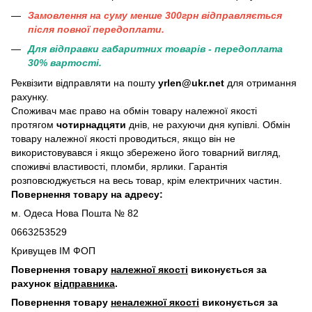
Замовлення на суму менше 300грн вiдправляється
пiсля повної передоплати.
Для відправки габаритних товарів - передоплата
30% вартості.
Реквізити відправляти на пошту
yrlen@ukr.net
для отримання
рахунку.
Споживач має право на обмін товару належної якості
протягом
чотирнадцяти
днів, не рахуючи дня купівлі. Обмін
товару належної якості проводиться, якщо він не
використовувався і якщо збережено його товарний вигляд,
споживчі властивості, пломби, ярлики. Гарантія
розповсюджується на весь товар, крім електричних частин.
Повернення товару на адресу:
м. Одеса Нова Пошта № 82
0663253529
Кривущев ІМ ФОП
Повернення товару
належної якості
виконується за
рахунок
відправника
.
Повернення товару
неналежної якості
виконується за