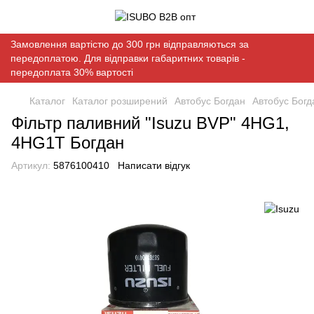
Замовлення вартістю до 300 грн відправляються за
передоплатою. Для відправки габаритних товарів -
передоплата 30% вартості
Каталог
Каталог розширений
Автобус Богдан
Автобус Богд
Фільтр паливний "Isuzu BVP" 4HG1,
4HG1T Богдан
Артикул:
5876100410
Написати відгук