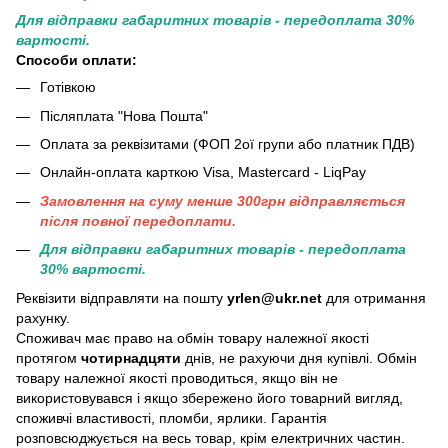
Для відправки габаритних товарів - передоплата 30%
вартості.
Способи оплати:
Готівкою
Післяплата "Нова Пошта"
Оплата за реквізитами (ФОП 2ої групи або платник ПДВ)
Онлайн-оплата карткою Visa, Mastercard - LiqPay
Замовлення на суму менше 300грн вiдправляється
пiсля повної передоплати.
Для відправки габаритних товарів - передоплата
30% вартості.
Реквізити відправляти на пошту
yrlen@ukr.net
для отримання
рахунку.
Споживач має право на обмін товару належної якості
протягом
чотирнадцяти
днів, не рахуючи дня купівлі. Обмін
товару належної якості проводиться, якщо він не
використовувався і якщо збережено його товарний вигляд,
споживчі властивості, пломби, ярлики. Гарантія
розповсюджується на весь товар, крім електричних частин.