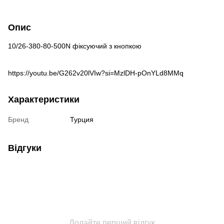
Опис
10/26-380-80-500N фіксуючий з кнопкою
https://youtu.be/G262v20lVIw?si=MzlDH-pOnYLd8MMq
Характеристики
Бренд
Турция
Відгуки
Додайте перший відгук