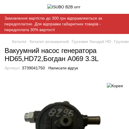
Замовлення вартістю до 300 грн відправляються за
передоплатою. Для відправки габаритних товарів -
передоплата 30% вартості
Каталог
Каталог розширений
Грузовик Хюндай HD
Грузов
Вакуумний насос генератора
HD65,HD72,Богдан А069 3.3L
Артикул:
3739041750
Написати відгук