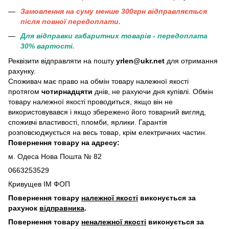
Замовлення на суму менше 300грн вiдправляється
пiсля повної передоплати.
Для відправки габаритних товарів - передоплата
30% вартості.
Реквізити відправляти на пошту
yrlen@ukr.net
для отримання
рахунку.
Споживач має право на обмін товару належної якості
протягом
чотирнадцяти
днів, не рахуючи дня купівлі. Обмін
товару належної якості проводиться, якщо він не
використовувався і якщо збережено його товарний вигляд,
споживчі властивості, пломби, ярлики. Гарантія
розповсюджується на весь товар, крім електричних частин.
Повернення товару на адресу:
м. Одеса Нова Пошта № 82
0663253529
Кривущев ІМ ФОП
Повернення товару
належної якості
виконується за
рахунок
відправника
.
Повернення товару
неналежної якості
виконується за