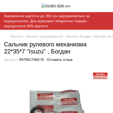
Замовлення вартістю до 300 грн відправляються за
передоплатою. Для відправки габаритних товарів -
передоплата 30% вартості
Каталог
Каталог расширенный
Автобус Богдан
Автобус Бог
Сальник рулевого механизма
22*35*7 "Isuzu" , Богдан
Артикул:
8970817460-IS
Оставить отзыв