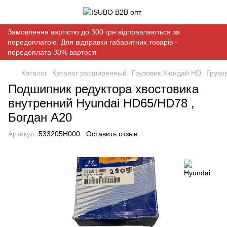
Замовлення вартістю до 300 грн відправляються за
передоплатою. Для відправки габаритних товарів -
передоплата 30% вартості
Каталог
Каталог расширенный
Грузовик Хюндай HD
Грузо
Подшипник редуктора хвостовика
внутренний Hyundai HD65/HD78 ,
Богдан А20
Артикул:
533205H000
Оставить отзыв