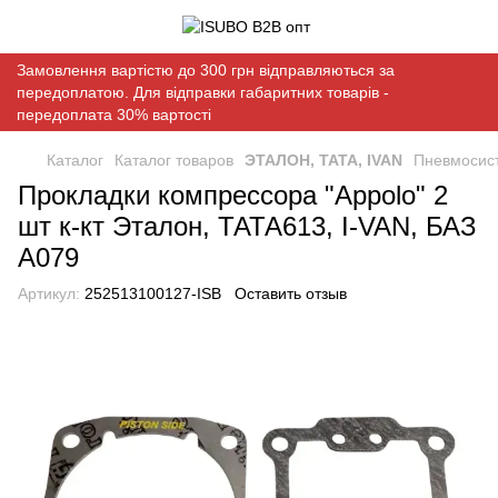
Замовлення вартістю до 300 грн відправляються за
передоплатою. Для відправки габаритних товарів -
передоплата 30% вартості
Каталог
Каталог товаров
ЭТАЛОН, ТАТА, IVAN
Пневмосис
Прокладки компрессора "Appolo" 2
шт к-кт Эталон, ТАТА613, I-VAN, БАЗ
А079
Артикул:
252513100127-ISB
Оставить отзыв